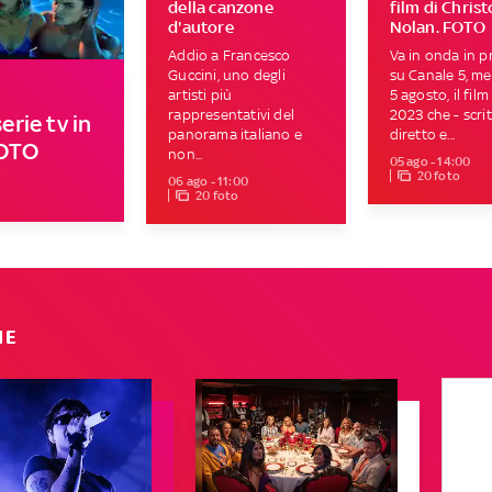
della canzone
film di Chris
d'autore
Nolan. FOTO
Addio a Francesco
Va in onda in p
Guccini, uno degli
su Canale 5, me
artisti più
5 agosto, il film
rappresentativi del
2023 che - scrit
erie tv in
panorama italiano e
diretto e...
FOTO
non...
05 ago - 14:00
20 foto
06 ago - 11:00
20 foto
IE