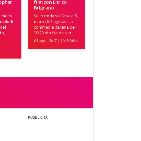
topher
film con Enrico
Brignano
rima tv
Va in onda su Canale 5,
rcoledì
martedì 4 agosto, la
 del
commedia italiana del
to,
2023 diretta da Neri...
04 ago - 18:17
6 foto
PUBBLICITÀ