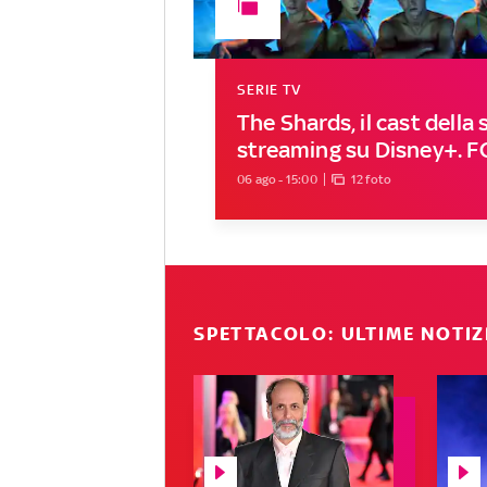
SERIE TV
The Shards, il cast della s
streaming su Disney+. 
06 ago - 15:00
12 foto
SPETTACOLO: ULTIME NOTIZ