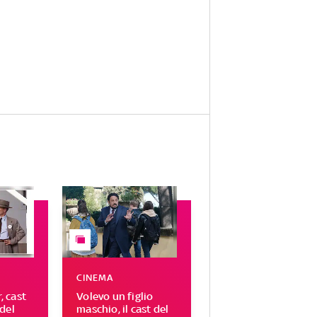
CINEMA
 cast
Volevo un figlio
del
maschio, il cast del