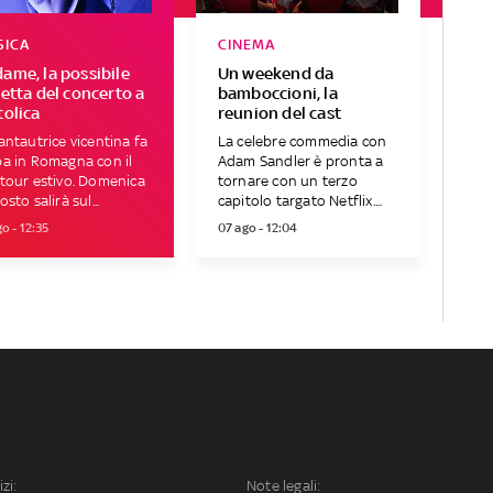
SICA
CINEMA
ame, la possibile
Un weekend da
letta del concerto a
bamboccioni, la
tolica
reunion del cast
antautrice vicentina fa
La celebre commedia con
a in Romagna con il
Adam Sandler è pronta a
tour estivo. Domenica
tornare con un terzo
osto salirà sul...
capitolo targato Netflix....
o - 12:35
07 ago - 12:04
izi:
Note legali: