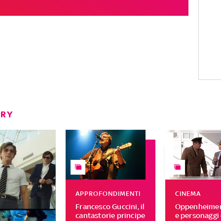
ERY
APPROFONDIMENTI
CINEMA
Francesco Guccini, il
Oppenheimer,
cantastorie principe
e personaggi 