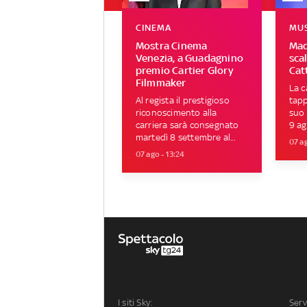
CINEMA
MU
Mostra Cinema
Mad
Venezia, a Guadagnino
sca
premio Cartier Glory
Cat
Filmmaker
La c
Al regista il prestigioso
tapp
riconoscimento alla
suo 
carriera sarà consegnato
9 ag
martedì 8 settembre al...
07 ag
07 ago - 13:24
I siti Sky:
Serv