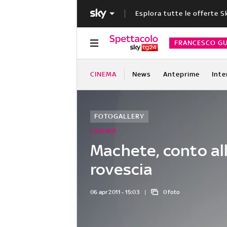
Esplora tutte le offerte S
FRANCESCO GU
CINEMA
News
Anteprime
Inte
FOTOGALLERY
CINEMA
Machete, conto al
rovescia
06 apr 2011 - 15:03
0 foto