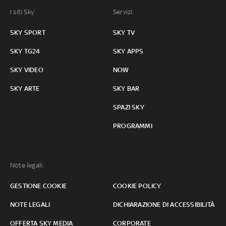
I siti Sky:
Servizi:
SKY SPORT
SKY TV
SKY TG24
SKY APPS
SKY VIDEO
NOW
SKY ARTE
SKY BAR
SPAZI SKY
PROGRAMMI
Note legali:
GESTIONE COOKIE
COOKIE POLICY
NOTE LEGALI
DICHIARAZIONE DI ACCESSIBILITÀ
OFFERTA SKY MEDIA
CORPORATE