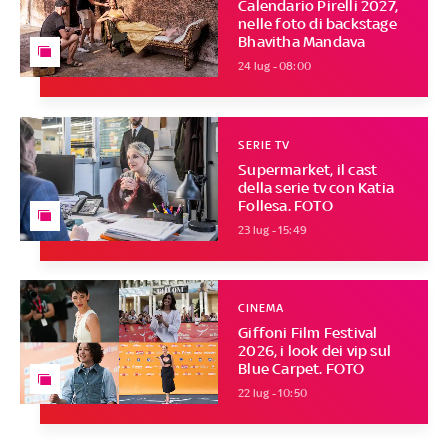
Calendario Pirelli 2027,
nelle foto di backstage
Bhavitha Mandava
24 lug - 08:00
SERIE TV
Supermarket, il cast
della serie tv con Katia
Follesa. FOTO
23 lug - 15:49
CINEMA
Giffoni Film Festival
2026, i look dei vip sul
Blue Carpet. FOTO
22 lug - 10:50