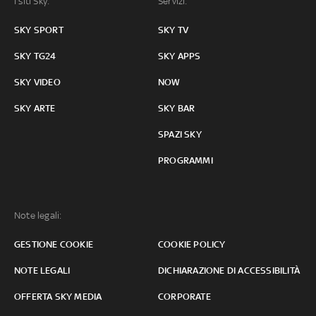
I siti Sky:
Servizi:
SKY SPORT
SKY TV
SKY TG24
SKY APPS
SKY VIDEO
NOW
SKY ARTE
SKY BAR
SPAZI SKY
PROGRAMMI
Note legali:
GESTIONE COOKIE
COOKIE POLICY
NOTE LEGALI
DICHIARAZIONE DI ACCESSIBILITÀ
OFFERTA SKY MEDIA
CORPORATE