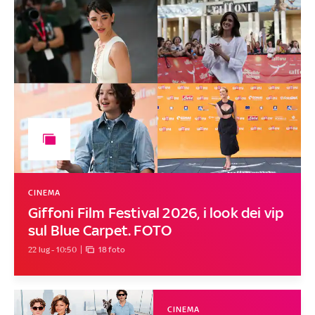
CINEMA
Giffoni Film Festival 2026, i look dei vip
sul Blue Carpet. FOTO
22 lug - 10:50
18 foto
CINEMA