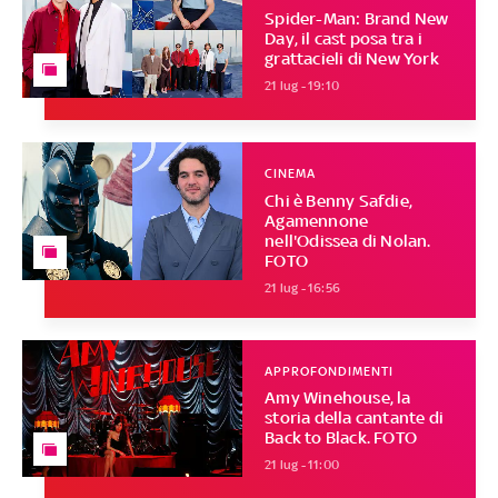
Spider-Man: Brand New
Day, il cast posa tra i
grattacieli di New York
21 lug - 19:10
CINEMA
Chi è Benny Safdie,
Agamennone
nell'Odissea di Nolan.
FOTO
21 lug - 16:56
APPROFONDIMENTI
Amy Winehouse, la
storia della cantante di
Back to Black. FOTO
21 lug - 11:00