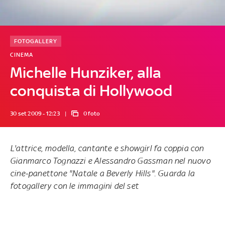
FOTOGALLERY
CINEMA
Michelle Hunziker, alla
conquista di Hollywood
30 set 2009 - 12:23
0 foto
L'attrice, modella, cantante e showgirl fa coppia con
Gianmarco Tognazzi e Alessandro Gassman nel nuovo
cine-panettone "Natale a Beverly Hills". Guarda la
fotogallery con le immagini del set