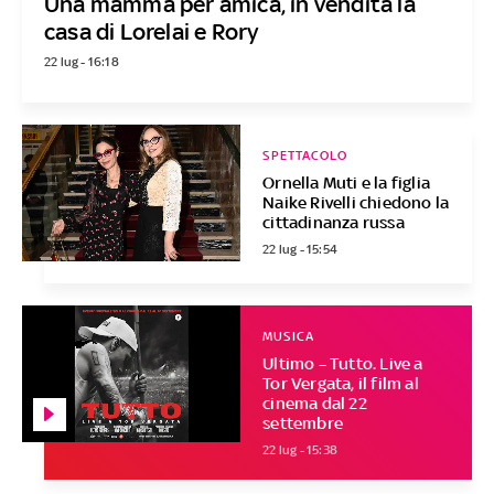
Una mamma per amica, in vendita la
casa di Lorelai e Rory
22 lug - 16:18
SPETTACOLO
Ornella Muti e la figlia
Naike Rivelli chiedono la
cittadinanza russa
22 lug - 15:54
MUSICA
Ultimo – Tutto. Live a
Tor Vergata, il film al
cinema dal 22
settembre
22 lug - 15:38