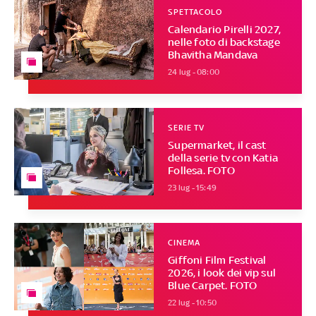
SPETTACOLO
Calendario Pirelli 2027,
nelle foto di backstage
Bhavitha Mandava
24 lug - 08:00
SERIE TV
Supermarket, il cast
della serie tv con Katia
Follesa. FOTO
23 lug - 15:49
CINEMA
Giffoni Film Festival
2026, i look dei vip sul
Blue Carpet. FOTO
22 lug - 10:50