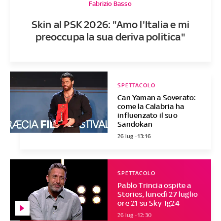
Fabrizio Basso
Skin al PSK 2026: "Amo l'Italia e mi
preoccupa la sua deriva politica"
SPETTACOLO
Can Yaman a Soverato:
come la Calabria ha
influenzato il suo
Sandokan
26 lug - 13:16
SPETTACOLO
Pablo Trincia ospite a
Stories, lunedì 27 luglio
ore 21 su Sky Tg24
26 lug - 12:30