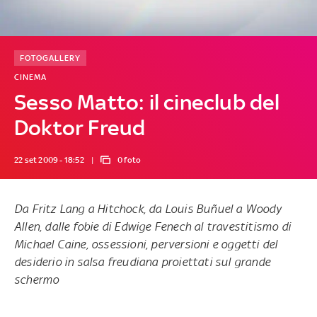
FOTOGALLERY
CINEMA
Sesso Matto: il cineclub del
Doktor Freud
22 set 2009 - 18:52
0 foto
Da Fritz Lang a Hitchock, da Louis Buñuel a Woody
Allen, dalle fobie di Edwige Fenech al travestitismo di
Michael Caine, ossessioni, perversioni e oggetti del
desiderio in salsa freudiana proiettati sul grande
schermo