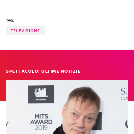
che hanno resistito e che, oggi, raccontano sui social un
amore felice
TAG:
TELEVISIONE
SPETTACOLO: ULTIME NOTIZIE