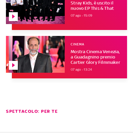
Stray Kids, è uscito il
nuovo EP This & That
07 ago - 15:09
CINEMA
Mostra Cinema Venezia,
a Guadagnino premio
Cartier Glory Filmmaker
07 ago - 13:24
SPETTACOLO: PER TE