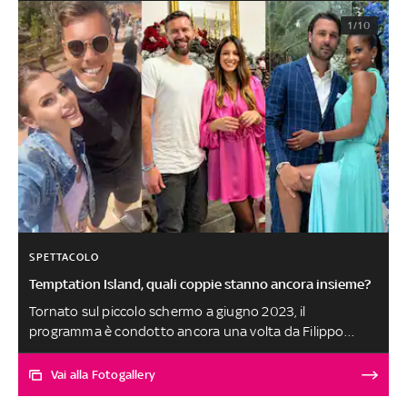
1/10
SPETTACOLO
Temptation Island, quali coppie stanno ancora insieme?
Tornato sul piccolo schermo a giugno 2023, il
programma è condotto ancora una volta da Filippo
Bisciglia. Nel corso delle varie edizioni moltissime sono le
coppie che - anche grazie a tentatrici e tentatori - hanno
Vai alla Fotogallery
capito di non amarsi più. Altrettante sono però le coppie