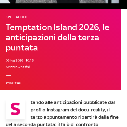
SPETTACOLO
Temptation Island 2026, le
anticipazioni della terza
puntata
08 lug 2026 - 10:18
Matteo Rossini
©Kika Press
S
tando alle anticipazioni pubblicate dal
profilo Instagram del docu-reality, il
terzo appuntamento ripartirà dalla fine
della seconda puntata: il falò di confronto