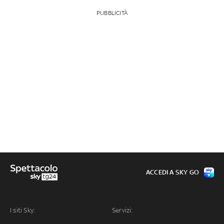
PUBBLICITÀ
ACCEDI A SKY GO
I siti Sky:
Servizi: