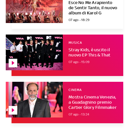
Esce No Me Arapiento
de Sentir Tanto, il nuovo
album di Karol G
07 ago - 18:29
MUSICA
Stray Kids, è uscito il
nuovo EP This & That
07 ago - 15:09
CINEMA
Mostra Cinema Venezia,
a Guadagnino premio
Cartier Glory Filmmaker
07 ago - 13:24