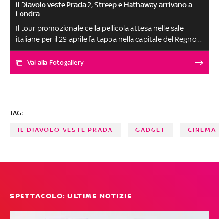
Il Diavolo veste Prada 2, Streep e Hathaway arrivano a
Londra
Il tour promozionale della pellicola attesa nelle sale
italiane per il 29 aprile fa tappa nella capitale del Regno
Unito per due appuntamenti nella stessa serata, che si
traducono in doppi look per i protagonisti del film. Lo
Vai alla Fotogallery
show per gli appassionati di moda e stile inizia sul red
carpet dove, questa volta, vestono di rosso sia Streep
che Blunt. Guest star Donatella Versace e altri volti del
fashion system A cura di Vittoria Romagnuolo
TAG:
IL DIAVOLO VESTE PRADA
GADGET
CINEMA
SPETTACOLO: ULTIME NOTIZIE