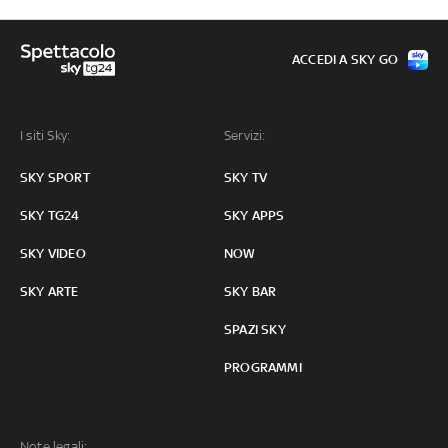
ACCEDI A SKY GO
I siti Sky:
Servizi:
SKY SPORT
SKY TV
SKY TG24
SKY APPS
SKY VIDEO
NOW
SKY ARTE
SKY BAR
SPAZI SKY
PROGRAMMI
Note legali: