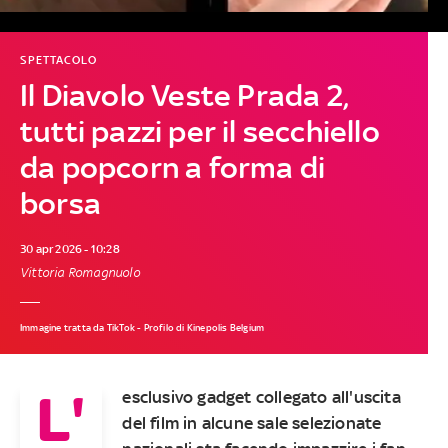
SPETTACOLO
Il Diavolo Veste Prada 2,
tutti pazzi per il secchiello
da popcorn a forma di
borsa
30 apr 2026 - 10:28
Vittoria Romagnuolo
Immagine tratta da TikTok - Profilo di Kinepolis Belgium
L'
esclusivo gadget collegato all'uscita
del film in alcune sale selezionate