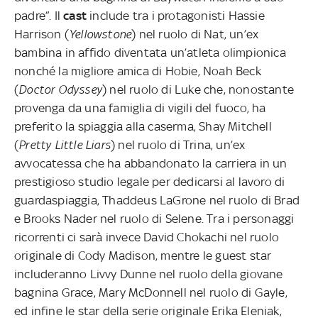
padre”. Il
cast
include tra i protagonisti Hassie
Harrison (
Yellowstone
) nel ruolo di Nat, un’ex
bambina in affido diventata un’atleta olimpionica
nonché la migliore amica di Hobie, Noah Beck
(
Doctor Odyssey
) nel ruolo di Luke che, nonostante
provenga da una famiglia di vigili del fuoco, ha
preferito la spiaggia alla caserma, Shay Mitchell
(
Pretty Little Liars
) nel ruolo di Trina, un’ex
avvocatessa che ha abbandonato la carriera in un
prestigioso studio legale per dedicarsi al lavoro di
guardaspiaggia, Thaddeus LaGrone nel ruolo di Brad
e Brooks Nader nel ruolo di Selene. Tra i personaggi
ricorrenti ci sarà invece David Chokachi nel ruolo
originale di Cody Madison, mentre le guest star
includeranno Livvy Dunne nel ruolo della giovane
bagnina Grace, Mary McDonnell nel ruolo di Gayle,
ed infine le star della serie originale Erika Eleniak,