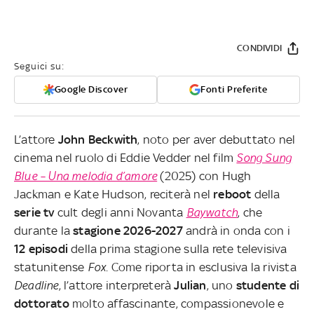
CONDIVIDI
Seguici su:
Google Discover
Fonti Preferite
L’attore
John Beckwith
, noto per aver debuttato nel
cinema nel ruolo di Eddie Vedder nel film
Song Sung
Blue – Una melodia d’amore
(2025) con Hugh
Jackman e Kate Hudson, reciterà nel
reboot
della
serie tv
cult degli anni Novanta
Baywatch
, che
durante la
stagione 2026-2027
andrà in onda con i
12 episodi
della prima stagione sulla rete televisiva
statunitense
Fox
. Come riporta in esclusiva la rivista
Deadline
, l’attore interpreterà
Julian
, uno
studente di
dottorato
molto affascinante, compassionevole e