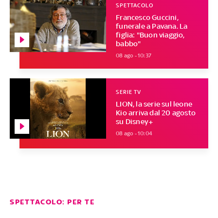
SPETTACOLO
Francesco Guccini,
funerale a Pavana. La
figlia: "Buon viaggio,
babbo"
08 ago - 10:37
SERIE TV
LION, la serie sul leone
Kio arriva dal 20 agosto
su Disney+
08 ago - 10:04
SPETTACOLO: PER TE