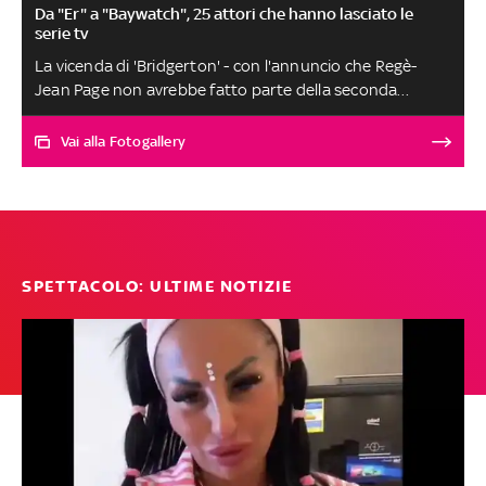
Da "Er" a "Baywatch", 25 attori che hanno lasciato le
serie tv
La vicenda di 'Bridgerton' - con l'annuncio che Regè-
Jean Page non avrebbe fatto parte della seconda
stagione - è solo l'ultimo dei molti casi in cui i fan di un
telefilm hanno dovuto salutare l'interprete più amato.
Vai alla Fotogallery
Da George Clooney a Pamela Anderson, da Patrick
Dempsey a Katherine Langford, ecco tutte le celebrità
che hanno abbandonato prima del previsto le serie di
cui erano protagonisti
SPETTACOLO: ULTIME NOTIZIE