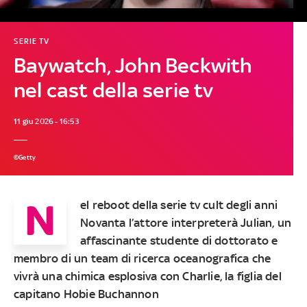
SERIE TV
Baywatch, John Beckwith
nel cast della serie tv
11 giu 2026 - 16:53
©Getty
N
el reboot della serie tv cult degli anni
Novanta l’attore interpreterà Julian, un
affascinante studente di dottorato e
membro di un team di ricerca oceanografica che
vivrà una chimica esplosiva con Charlie, la figlia del
capitano Hobie Buchannon