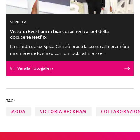
SERIE TV
Victoria Beckham in bianco sul red carpet della
docuserie Netflix
La stilista ed ex Spice Girl si è presa la scena alla première
mondiale dello show con un look raffinato e
monocromo, naturalmente disegnato da lei. Al
photocall, il marito David, i figli (tutti tranne Brooklyn)
Vai alla Fotogallery
con le fidanzate, tre delle ex colleghe popstar, i parenti e
le amiche di lunga data. Per gli ospiti più importanti, il
dress code era bianco e nero, il massimo in fatto di
eleganza serale A cura di Vittoria Romagnuolo
TAG:
MODA
VICTORIA BECKHAM
COLLABORAZIO