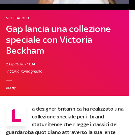
SPETTACOLO
Gap lancia una collezione
speciale con Victoria
Beckham
23 apr 2026 - 11:34
Vittoria Romagnuolo
©Getty
L
a designer britannica ha realizzato una
collezione speciale per il brand
statunitense che rilegge i classici del
guardaroba quotidiano attraverso la sua lente