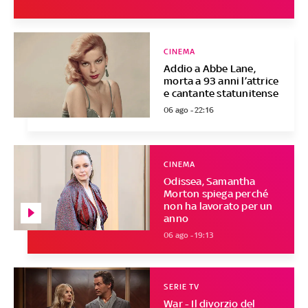
CINEMA
Addio a Abbe Lane,
morta a 93 anni l’attrice
e cantante statunitense
06 ago - 22:16
CINEMA
Odissea, Samantha
Morton spiega perché
non ha lavorato per un
anno
06 ago - 19:13
SERIE TV
War - Il divorzio del