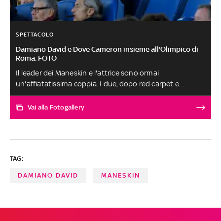
SPETTACOLO
Damiano David e Dove Cameron insieme all'Olimpico di
Roma. FOTO
Il leader dei Maneskin e l'attrice sono ormai
un'affiatatissima coppia. I due, dopo red carpet e
avvistamenti vari, sono approdati allo stadio Olimpico di
Roma per assistere a Roma - Sassuolo
Vai alla Fotogallery
TAG:
DAMIANO DAVID
MANESKIN