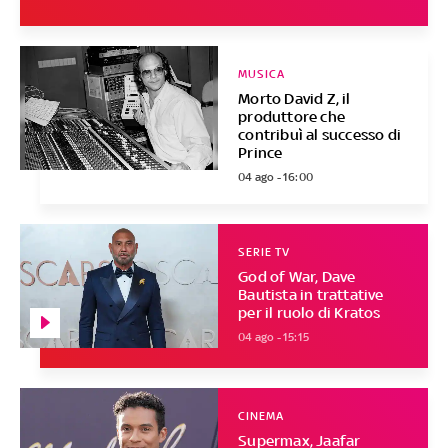
MUSICA
Morto David Z, il
produttore che
contribuì al successo di
Prince
04 ago - 16:00
SERIE TV
God of War, Dave
Bautista in trattative
per il ruolo di Kratos
04 ago - 15:15
CINEMA
Supermax, Jaafar