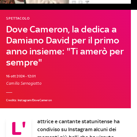
SPETTACOLO
Dove Cameron, la dedica a
Damiano David per il primo
anno insieme: "Ti amerò per
sempre"
16 ott 2024 - 12:01
Camilla Sernagiotto
Credits: Instagram/DoveCameron
L'
attrice e cantante statunitense ha
condiviso su Instagram alcuni dei