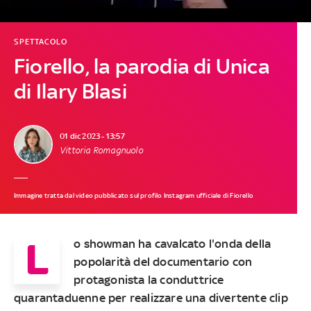
SPETTACOLO
Fiorello, la parodia di Unica
di Ilary Blasi
01 dic 2023 - 13:57
Vittoria Romagnuolo
Immagine tratta dal video pubblicato sul profilo Instagram ufficiale di Fiorello
L
o showman ha cavalcato l'onda della
popolarità del documentario con
protagonista la conduttrice
quarantaduenne per realizzare una divertente clip