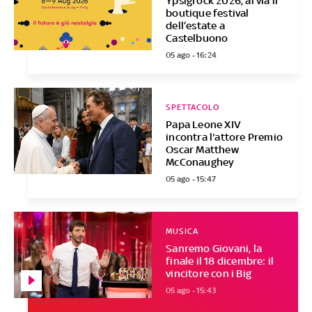
Ypsigrock 2026, al via il
boutique festival
dell’estate a
Castelbuono
05 ago - 16:24
SPETTACOLO
Papa Leone XIV
incontra l'attore Premio
Oscar Matthew
McConaughey
05 ago - 15:47
MUSICA
Sanremo Giovani, la
finale il 18 dicembre: il
vincitore con i Big
05 ago - 15:43