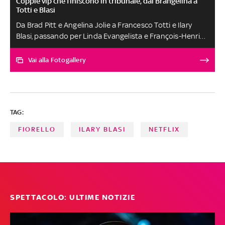
Coppie vip che finiscono in tribunale, dai Brangelina a
Totti e Blasi
Da Brad Pitt e Angelina Jolie a Francesco Totti e Ilary
Blasi, passando per Linda Evangelista e François-Henri
Pinault e Kim Kardashian e Kris Humphries, ecco le tante
coppie di divi che si sono dette addio davanti a un
Vai alla Fotogallery
giudice
TAG:
FIORELLO
ILARY BLASI
NETFLIX
SPETTACOLO: ULTIME NOTIZIE