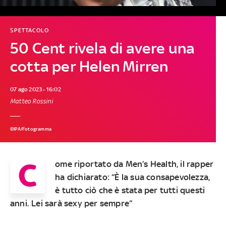
SPETTACOLO
50 Cent rivela di avere una
cotta per Helen Mirren
07 ago 2023 - 16:02
Matteo Rossini
©IPA/Fotogramma
C
ome riportato da Men’s Health, il rapper
ha dichiarato: “È la sua consapevolezza,
è tutto ciò che è stata per tutti questi
anni. Lei sarà sexy per sempre”