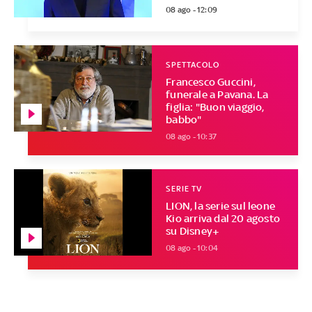
08 ago - 12:09
SPETTACOLO
Francesco Guccini,
funerale a Pavana. La
figlia: "Buon viaggio,
babbo"
08 ago - 10:37
SERIE TV
LION, la serie sul leone
Kio arriva dal 20 agosto
su Disney+
08 ago - 10:04