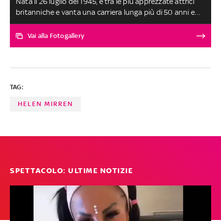
Nata il 26 luglio del 1945, è tra le più apprezzate attrici
britanniche e vanta una carriera lunga più di 50 anni e
un palmarès da leggenda. E sarà lei a condurre 'Harry
Potter – il Torneo delle Case di Hogwarts', il quiz show in
Vai alla Fotogallery
quattro puntate, ad eliminazione diretta, in arrivo in
prima tv assoluta su Sky
TAG:
HELEN MIRREN
SPETTACOLO: ULTIME NOTIZIE