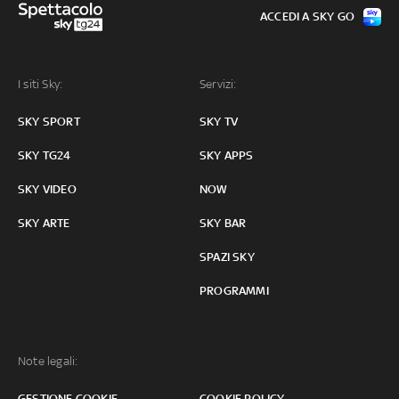
ACCEDI A SKY GO
I siti Sky:
Servizi:
SKY SPORT
SKY TV
SKY TG24
SKY APPS
SKY VIDEO
NOW
SKY ARTE
SKY BAR
SPAZI SKY
PROGRAMMI
Note legali:
GESTIONE COOKIE
COOKIE POLICY