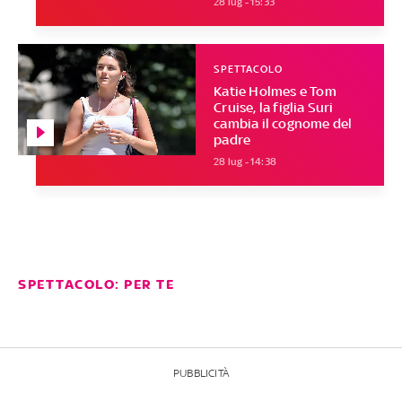
28 lug - 15:33
SPETTACOLO
Katie Holmes e Tom
Cruise, la figlia Suri
cambia il cognome del
padre
28 lug - 14:38
SPETTACOLO: PER TE
PUBBLICITÀ