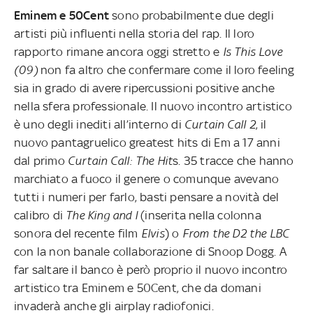
Eminem e 50Cent
sono probabilmente due degli
artisti più influenti nella storia del rap. Il loro
rapporto rimane ancora oggi stretto e
Is This Love
(09)
non fa altro che confermare come il loro feeling
sia in grado di avere ripercussioni positive anche
nella sfera professionale. Il nuovo incontro artistico
è uno degli inediti all’interno di
Curtain Call 2
, il
nuovo pantagruelico greatest hits di Em a 17 anni
dal primo
Curtain Call: The Hit
s. 35 tracce che hanno
marchiato a fuoco il genere o comunque avevano
tutti i numeri per farlo, basti pensare a novità del
calibro di
The King and I
(inserita nella colonna
sonora del recente film
Elvis
) o
From the D2 the LBC
con la non banale collaborazione di Snoop Dogg. A
far saltare il banco è però proprio il nuovo incontro
artistico tra Eminem e 50Cent, che da domani
invaderà anche gli airplay radiofonici.