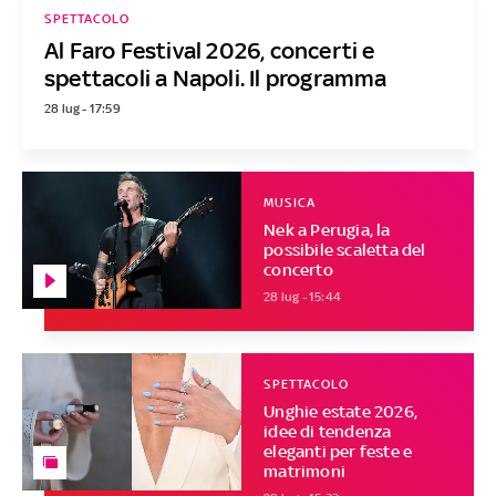
SPETTACOLO
Al Faro Festival 2026, concerti e
spettacoli a Napoli. Il programma
28 lug - 17:59
MUSICA
Nek a Perugia, la
possibile scaletta del
concerto
28 lug - 15:44
SPETTACOLO
Unghie estate 2026,
idee di tendenza
eleganti per feste e
matrimoni