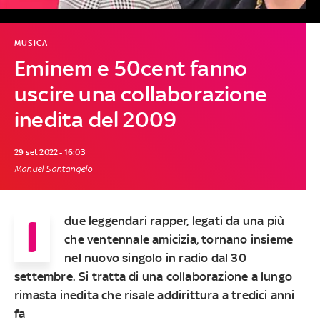
MUSICA
Eminem e 50cent fanno
uscire una collaborazione
inedita del 2009
29 set 2022 - 16:03
Manuel Santangelo
I
due leggendari rapper, legati da una più
che ventennale amicizia, tornano insieme
nel nuovo singolo in radio dal 30
settembre. Si tratta di una collaborazione a lungo
rimasta inedita che risale addirittura a tredici anni
fa