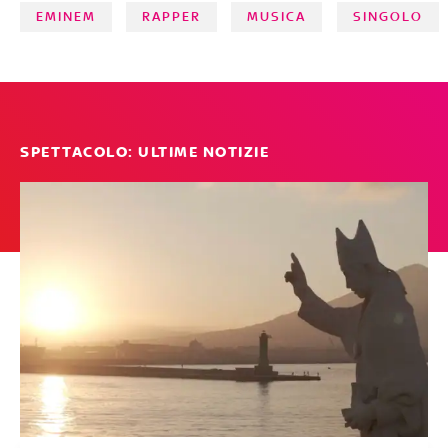
Mr. Doppia M è uno degli artisti che ha venduto più
EMINEM
RAPPER
MUSICA
SINGOLO
dischi di sempre, e ancora oggi è seguito da milioni di fan
in tutto il mondo. Il suo ultimo disco, Kamikaze, contiene
il singolo Venom, che fa parte della colonna sonora
dell'omonimo film con Tom Hardy. Sfoglia la gallery di
Eminem
SPETTACOLO: ULTIME NOTIZIE