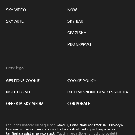
SKY VIDEO
NOW
SKY ARTE
SKY BAR
SPAZI SKY
PROGRAMMI
Note legali:
GESTIONE COOKIE
COOKIE POLICY
NOTE LEGALI
DICHIARAZIONE DI ACCESSIBILITÀ
OFFERTA SKY MEDIA
CORPORATE
Per il consumatore clicca qui per i
Moduli, Condizioni contrattuali
,
Privacy &
Cookies
,
informazioni sulle modifiche contrattuali
o per
trasparenza
tariffaria
,
assistenza
e
contatti
. Tutti i marchi Sky e i diritti di proprietà