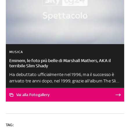
MUSICA
Eminem, le foto più belle di Marshall Mathers, AKA il
terribile Slim Shady
Ha debuttato ufficialmente nel 1996, ma il successo è
arrivato tre anni dopo, nel 1999, grazie all'album The Slim
Shady LP. Non ha più i capelli platinati e non si fa più
chiamare Slim Shady, nome del suo alter ego 'cattivello',
Vai alla Fotogallery
ormai da un bel po', ma Eminen - il cui vero nome
è Marshall Bruce Mathers III, data di nasciata 17 ottobre
1972 - continua a dominare la scena rap statunitense e a
farsi notare per le sue liriche potenti e il suo stile
TAG:
irriverente. Scoperto da Dr. Dre, suo pigmalione e amico,