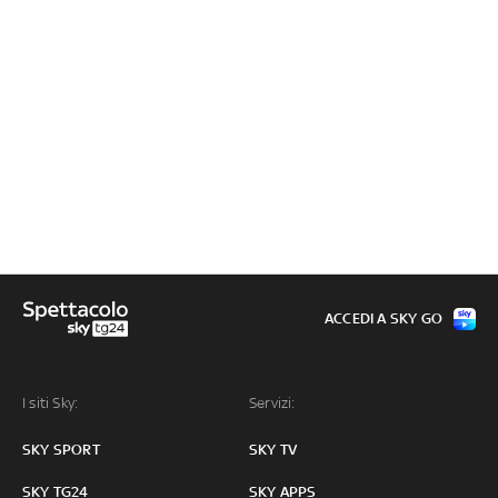
ACCEDI A SKY GO
I siti Sky:
Servizi:
SKY SPORT
SKY TV
SKY TG24
SKY APPS