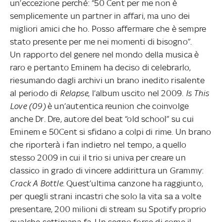
un’eccezione perché: “50 Cent per me non è
semplicemente un partner in affari, ma uno dei
migliori amici che ho. Posso affermare che è sempre
stato presente per me nei momenti di bisogno”.
Un rapporto del genere nel mondo della musica è
raro e pertanto Eminem ha deciso di celebrarlo,
riesumando dagli archivi un brano inedito risalente
al periodo di
Relapse
, l’album uscito nel 2009.
Is This
Love (09)
è un’autentica reunion che coinvolge
anche Dr. Dre, autore del beat “old school” su cui
Eminem e 50Cent si sfidano a colpi di rime. Un brano
che riporterà i fan indietro nel tempo, a quello
stesso 2009 in cui il trio si univa per creare un
classico in grado di vincere addirittura un Grammy:
Crack A Bottle
. Quest’ultima canzone ha raggiunto,
per quegli strani incastri che solo la vita sa a volte
presentare, 200 milioni di stream su Spotify proprio
qualche settimana fa. Un segno forse di come il