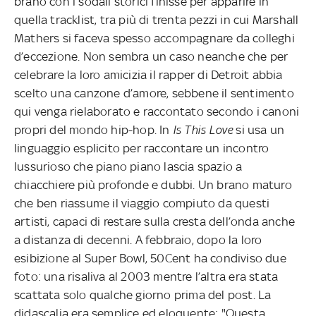
brano con i sodali storici finisse per apparire in
quella tracklist, tra più di trenta pezzi in cui Marshall
Mathers si faceva spesso accompagnare da colleghi
d’eccezione. Non sembra un caso neanche che per
celebrare la loro amicizia il rapper di Detroit abbia
scelto una canzone d’amore, sebbene il sentimento
qui venga rielaborato e raccontato secondo i canoni
propri del mondo hip-hop. In
Is This Love
si usa un
linguaggio esplicito per raccontare un incontro
lussurioso che piano piano lascia spazio a
chiacchiere più profonde e dubbi. Un brano maturo
che ben riassume il viaggio compiuto da questi
artisti, capaci di restare sulla cresta dell’onda anche
a distanza di decenni. A febbraio, dopo la loro
esibizione al Super Bowl, 50Cent ha condiviso due
foto: una risaliva al 2003 mentre l’altra era stata
scattata solo qualche giorno prima del post. La
didascalia era semplice ed eloquente: "Questa