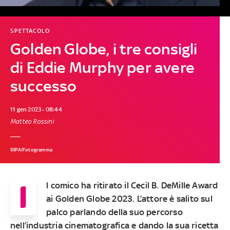
SPETTACOLO
Golden Globe, i tre consigli
di Eddie Murphy per avere
successo
11 gen 2023 - 08:44
Matteo Rossini
©IPA/Fotogramma
I
l comico ha ritirato il Cecil B. DeMille Award
ai Golden Globe 2023. L’attore è salito sul
palco parlando della suo percorso
nell’industria cinematografica e dando la sua ricetta