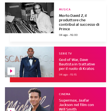
MUSICA
Morto David Z, il
produttore che
contribuì al successo di
Prince
04 ago - 16:00
SERIE TV
God of War, Dave
Bautista in trattative
per il ruolo di Kratos
04 ago - 15:15
CINEMA
Supermax, Jaafar
Jackson nel film con
Will Smith