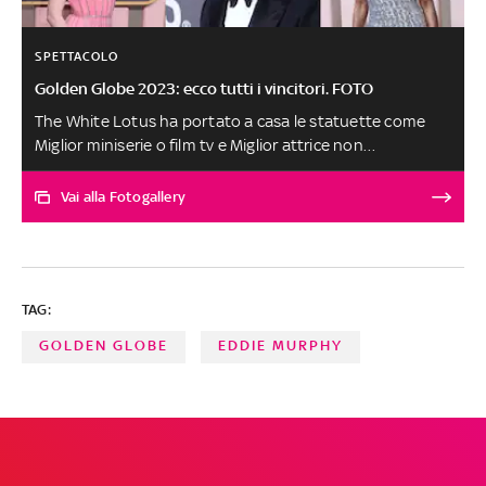
SPETTACOLO
Golden Globe 2023: ecco tutti i vincitori. FOTO
The White Lotus ha portato a casa le statuette come
Miglior miniserie o film tv e Miglior attrice non
protagonista in una serie grazie all’interpretazione di
Jennifer Coolidge. Premiata anche House of the Dragon
Vai alla Fotogallery
come Miglior serie drammatica, tra gli attori Zendaya per
Euphoria e Kevin Costner per Yellowstone. Tripletta per
Abbott Elementary e Gli spiriti dell’isola, a Cate Blanchett
il suo quarto Golden Globe, doppia vittoria per The
TAG:
Fabelmans di Steven Spielberg
GOLDEN GLOBE
EDDIE MURPHY