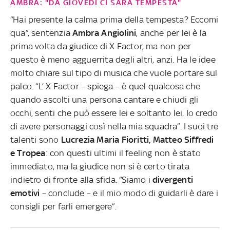
AMBRA: "DA GIOVEDÌ CI SARÀ TEMPESTA"
“Hai presente la calma prima della tempesta? Eccomi
qua”, sentenzia
Ambra Angiolini
, anche per lei è la
prima volta da giudice di X Factor, ma non per
questo è meno agguerrita degli altri, anzi. Ha le idee
molto chiare sul tipo di musica che vuole portare sul
palco. “L’ X Factor – spiega – è quel qualcosa che
quando ascolti una persona cantare e chiudi gli
occhi, senti che può essere lei e soltanto lei. Io credo
di avere personaggi così nella mia squadra”. I suoi tre
talenti sono
Lucrezia Maria Fioritti, Matteo Siffredi
e Tropea
: con questi ultimi il feeling non è stato
immediato, ma la giudice non si è certo tirata
indietro di fronte alla sfida. “Siamo i
divergenti
emotivi
– conclude – e il mio modo di guidarli è dare i
consigli per farli emergere”.