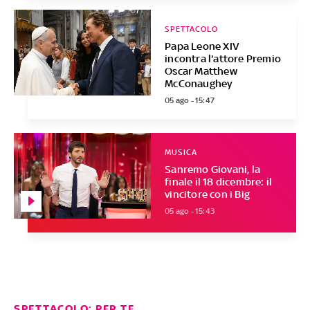
SPETTACOLO
Papa Leone XIV
incontra l'attore Premio
Oscar Matthew
McConaughey
05 ago - 15:47
MUSICA
Sanremo Giovani, la
finale il 18 dicembre: il
vincitore con i Big
05 ago - 15:43
SPETTACOLO: PER TE