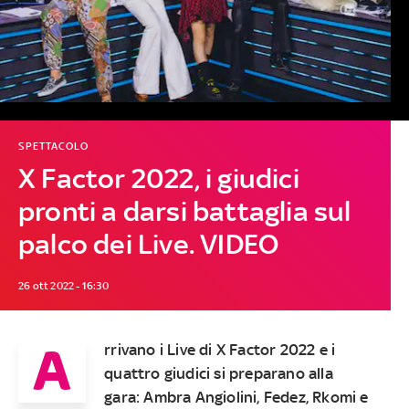
SPETTACOLO
X Factor 2022, i giudici
pronti a darsi battaglia sul
palco dei Live. VIDEO
26 ott 2022 - 16:30
A
rrivano i Live di X Factor 2022 e i
quattro giudici si preparano alla
gara: Ambra Angiolini, Fedez, Rkomi e