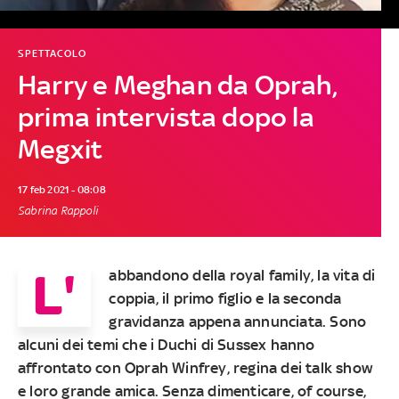
SPETTACOLO
Harry e Meghan da Oprah,
prima intervista dopo la
Megxit
17 feb 2021 - 08:08
Sabrina Rappoli
L'
abbandono della royal family, la vita di
coppia, il primo figlio e la seconda
gravidanza appena annunciata. Sono
alcuni dei temi che i Duchi di Sussex hanno
affrontato con Oprah Winfrey, regina dei talk show
e loro grande amica. Senza dimenticare, of course,