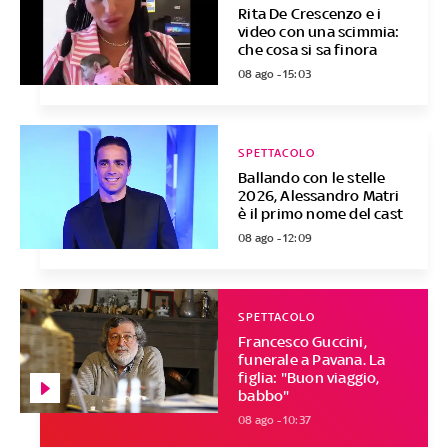
Rita De Crescenzo e i
video con una scimmia:
che cosa si sa finora
08 ago - 15:03
SPETTACOLO
Ballando con le stelle
2026, Alessandro Matri
è il primo nome del cast
08 ago - 12:09
SPETTACOLO
Francesco Guccini,
funerale a Pavana. La
figlia: "Buon viaggio,
babbo"
08 ago - 10:37