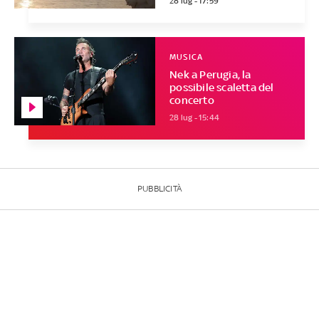
28 lug - 17:59
MUSICA
Nek a Perugia, la
possibile scaletta del
concerto
28 lug - 15:44
PUBBLICITÀ