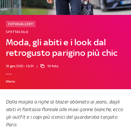
FOTOGALLERY
SPETTACOLO
Moda, gli abiti e i look dal
retrogusto parigino più chic
31 gen 2021 - 13:31
10 foto
©Getty
Dalla maglia a righe al blazer abbinato ai jeans, dagli
abiti in fantasia floreale alle maxi gonne bianche, ecco
gli outfit e i capi più iconici del guardaroba targato
Paris