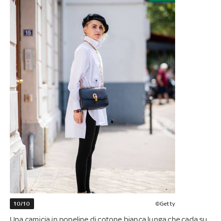
10/10
©Getty
Una camicia in popeline di cotone bianca lunga che cada su