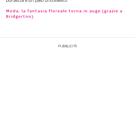
borsetta e un paio di stivaletti
Moda, la fantasia floreale torna in auge (grazie a
Bridgerton)
PUBBLICITÀ