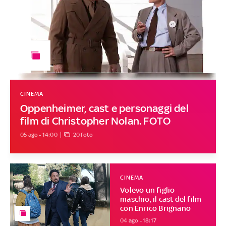
CINEMA
Oppenheimer, cast e personaggi del
film di Christopher Nolan. FOTO
05 ago - 14:00
20 foto
CINEMA
Volevo un figlio
maschio, il cast del film
con Enrico Brignano
04 ago - 18:17