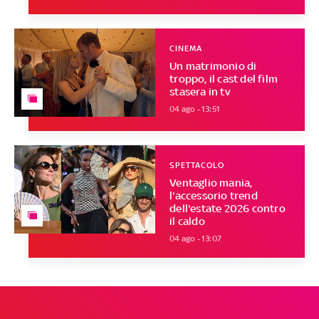
CINEMA
Un matrimonio di
troppo, il cast del film
stasera in tv
04 ago - 13:51
SPETTACOLO
Ventaglio mania,
l'accessorio trend
dell'estate 2026 contro
il caldo
04 ago - 13:07