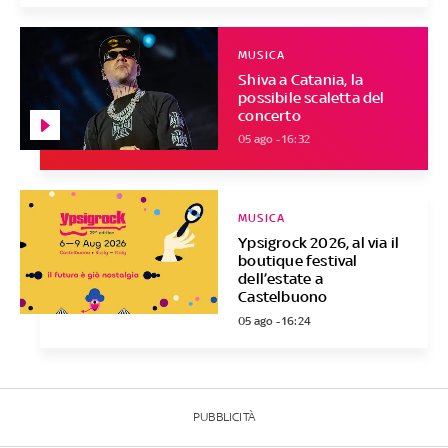
MUSICA
Shiva a Catania, la
possibile scaletta del
concerto
05 ago - 16:32
MUSICA
Ypsigrock 2026, al via il
boutique festival
dell’estate a
Castelbuono
05 ago - 16:24
PUBBLICITÀ