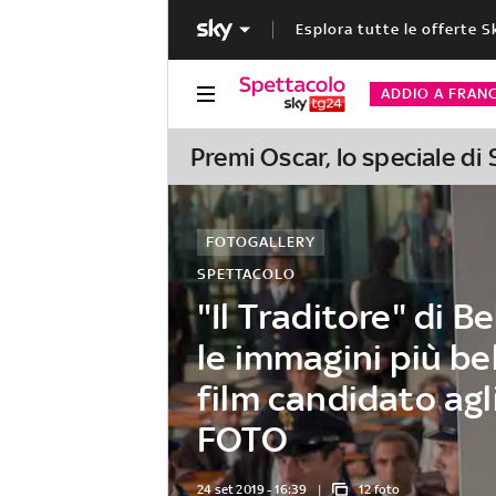
Esplora tutte le offerte S
ADDIO A FRAN
Premi Oscar, lo speciale di
FOTOGALLERY
SPETTACOLO
"Il Traditore" di Be
le immagini più bel
film candidato agl
FOTO
24 set 2019 - 16:39
12 foto