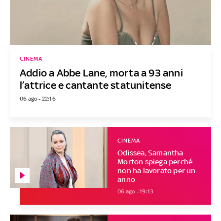
CINEMA
Addio a Abbe Lane, morta a 93 anni
l’attrice e cantante statunitense
06 ago - 22:16
CINEMA
Odissea, Samantha
Morton spiega perché
non ha lavorato per un
anno
06 ago - 19:13