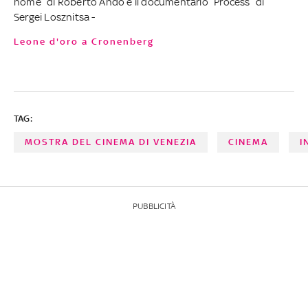
nome” di Roberto Andò e il documentario “Process” di
Sergei Losznitsa -
Leone d'oro a Cronenberg
TAG:
MOSTRA DEL CINEMA DI VENEZIA
CINEMA
I
PUBBLICITÀ