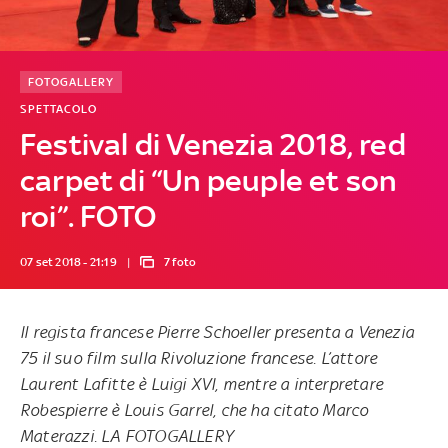
FOTOGALLERY
SPETTACOLO
Festival di Venezia 2018, red
carpet di “Un peuple et son
roi”. FOTO
07 set 2018 - 21:19
7 foto
Il regista francese Pierre Schoeller presenta a Venezia
75 il suo film sulla Rivoluzione francese. L’attore
Laurent Lafitte è Luigi XVI, mentre a interpretare
Robespierre è Louis Garrel, che ha citato Marco
Materazzi. LA FOTOGALLERY