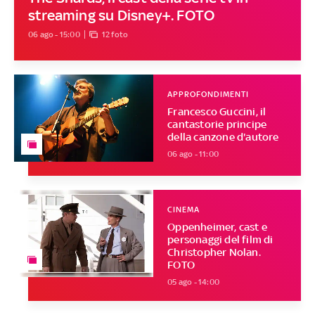
streaming su Disney+. FOTO
06 ago - 15:00
12 foto
APPROFONDIMENTI
Francesco Guccini, il
cantastorie principe
della canzone d'autore
06 ago - 11:00
CINEMA
Oppenheimer, cast e
personaggi del film di
Christopher Nolan.
FOTO
05 ago - 14:00