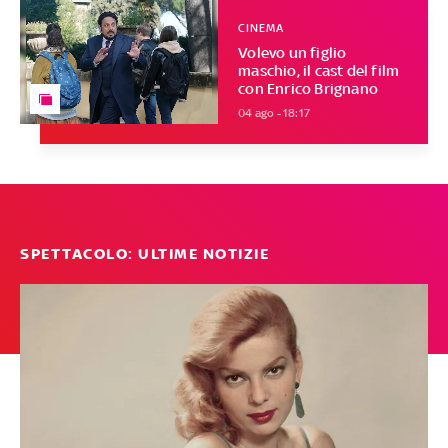
CINEMA
Volevo un figlio
maschio, il cast del film
con Enrico Brignano
04 ago - 18:17
SPETTACOLO: ULTIME NOTIZIE