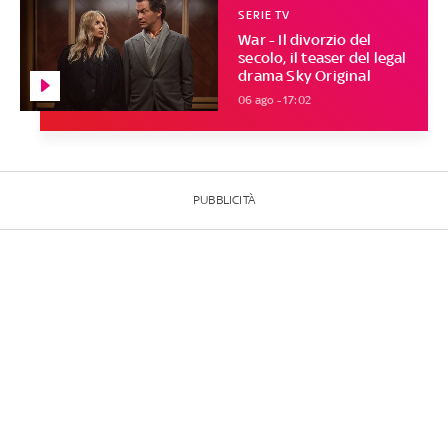
SERIE TV
War - Il divorzio del
secolo, il teaser del legal
drama Sky Original
06 ago - 17:02
PUBBLICITÀ