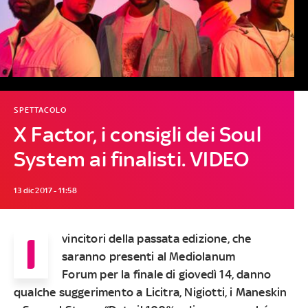
SPETTACOLO
X Factor, i consigli dei Soul
System ai finalisti. VIDEO
13 dic 2017 - 11:58
I
vincitori della passata edizione, che
saranno presenti al
Mediolanum
Forum
per la finale di giovedì 14, danno
qualche suggerimento a
Licitra, Nigiotti, i Maneskin