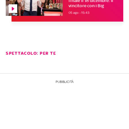
finale il 18 dicembre: il
vincitore con i Big
05 ago - 15:43
SPETTACOLO: PER TE
PUBBLICITÀ