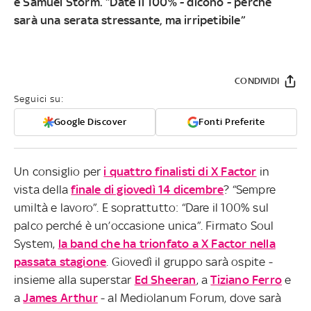
e Samuel Storm
. “Date il 100% - dicono - perché
sarà una serata stressante, ma irripetibile”
CONDIVIDI
Seguici su:
Google Discover
Fonti Preferite
Un consiglio per
i quattro finalisti di X Factor
in
vista della
finale di giovedì 14 dicembre
? “Sempre
umiltà e lavoro”. E soprattutto: “Dare il 100% sul
palco perché è un’occasione unica”. Firmato Soul
System,
la band che ha trionfato a X Factor nella
passata stagione
. Giovedì il gruppo sarà ospite -
insieme alla superstar
Ed Sheeran
, a
Tiziano Ferro
e
a
James Arthur
- al Mediolanum Forum, dove sarà