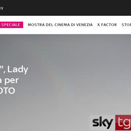
ky
O SPECIALE
MOSTRA DEL CINEMA DI VENEZIA
X FACTOR
STO
", Lady
a per
FOTO