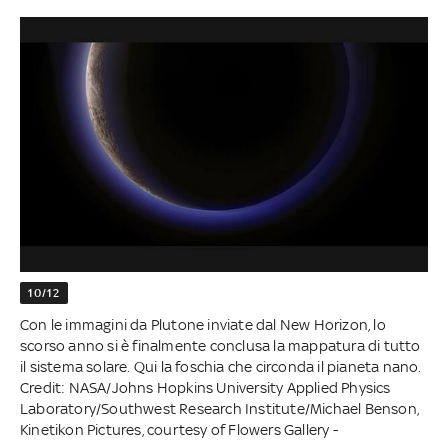
10/12
Con le immagini da Plutone inviate dal New Horizon, lo
scorso anno si è finalmente conclusa la mappatura di tutto
il sistema solare. Qui la foschia che circonda il pianeta nano.
Credit: NASA/Johns Hopkins University Applied Physics
Laboratory/Southwest Research Institute/Michael Benson,
Kinetikon Pictures, courtesy of Flowers Gallery -