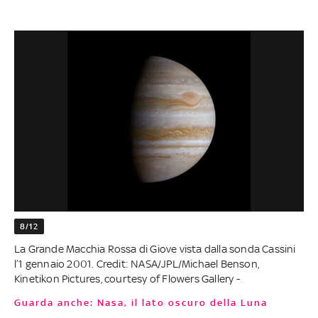
8/12
La Grande Macchia Rossa di Giove vista dalla sonda Cassini
l’1 gennaio 2001. Credit: NASA/JPL/Michael Benson,
Kinetikon Pictures, courtesy of Flowers Gallery -
Guarda anche: Nasa, il lato oscuro della Luna