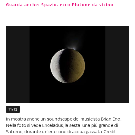
Guarda anche: Spazio, ecco Plutone da vicino
11/12
In mostra anche un soundscape del musicista Brian Eno.
Nella foto si vede Enceladus, la sesta luna più grande di
Saturno, durante un’eruzione di acqua gassata. Credit: