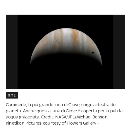
9/12
Ganimede, la più grande luna di Giove, sorge a destra del
pianeta. Anche questa luna di Giove è coperta per lo più da
acqua ghiacciata. Credit: NASA/JPL/Michael Benson,
Kinetikon Pictures, courtesy of Flowers Gallery -