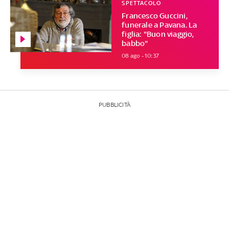
SPETTACOLO
Francesco Guccini,
funerale a Pavana. La
figlia: "Buon viaggio,
babbo"
08 ago - 10:37
PUBBLICITÀ