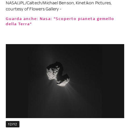
NASA/JPL/Caltech/Michael Benson, Kinetikon Pictures,
courtesy of Flowers Gallery -
Guarda anche: Nasa: "Scoperto pianeta gemello
della Terra"
12/12