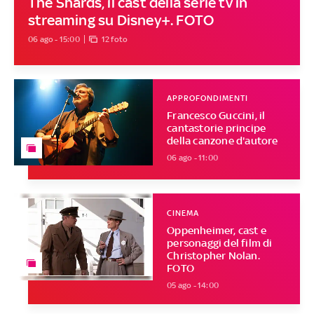
The Shards, il cast della serie tv in
streaming su Disney+. FOTO
06 ago - 15:00
12 foto
APPROFONDIMENTI
Francesco Guccini, il
cantastorie principe
della canzone d'autore
06 ago - 11:00
CINEMA
Oppenheimer, cast e
personaggi del film di
Christopher Nolan.
FOTO
05 ago - 14:00