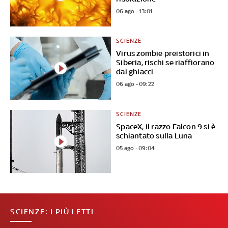
06 ago - 13:01
SCIENZE
Virus zombie preistorici in
Siberia, rischi se riaffiorano
dai ghiacci
06 ago - 09:22
SCIENZE
SpaceX, il razzo Falcon 9 si è
schiantato sulla Luna
05 ago - 09:04
SCIENZE: I PIÙ LETTI