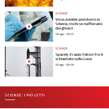
SCIENZE
Virus zombie preistorici in
Siberia, rischi se riaffiorano
dai ghiacci
06 ago - 09:22
SCIENZE
SpaceX, il razzo Falcon 9 si è
schiantato sulla Luna
05 ago - 09:04
SCIENZE: I PIÙ LETTI