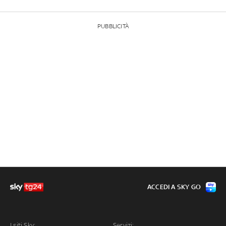
PUBBLICITÀ
ACCEDI A SKY GO
I siti Sky:
Servizi: