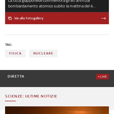
La città giapponese commemora gli 80 anni dal
bombardamento atomico subito la mattina del 6
agosto 1945 a opera degli Usa. Durante la cerimonia
rinnovato l'invito a fare di più per eliminare la minaccia di
Vai alla Fotogallery
altre catastrofi, con un appello anche alle nuove
generazioni: 'I nostri giovani devono riconoscere che
politiche errate potrebbero portare a conseguenze
devastanti e disumane'. Presenti 120 Paesi e delegazioni
TAG:
governative di tutto il mondo. Per la prima volta sotto
quota 100mila i sopravvissuti agli attacchi
FISICA
NUCLEARE
DIRETTA
LIVE
SCIENZE: ULTIME NOTIZIE