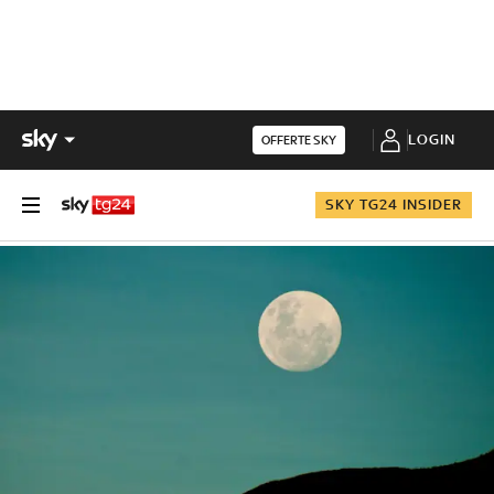
LOGIN
OFFERTE SKY
SKY TG24 INSIDER