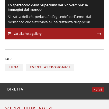
Lo spettacolo della Superluna del 5 novembre: le
immagini dal mondo
Si tratta della Superluna “più grande” dell’anno, dal
momento che si trovava a una distanza di appena
363.400 km dalla Terra. Durante questo evento, la Luna
è apparsa circa 7% più grande e 16% più brillante di una
Vai alla Fotogallery
Luna Piena media. Ciò accade perché la Luna raggiunge
la fase piena vicino al perigeo, il punto più vicino alla
Terra nella sua orbita
TAG:
LUNA
EVENTI ASTRONOMICI
DIRETTA
LIVE
SCIENZE: ULTIME NOTIZIE