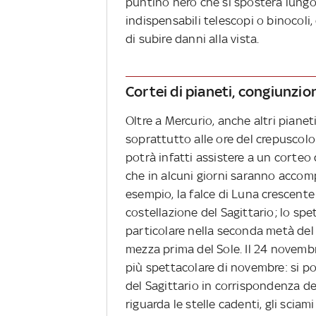
puntino nero che si sposterà lungo 
indispensabili telescopi o binocoli,
di subire danni alla vista.
Cortei di pianeti, congiunzi
Oltre a Mercurio, anche altri piane
soprattutto alle ore del crepuscolo 
potrà infatti assistere a un corteo 
che in alcuni giorni saranno accom
esempio, la falce di Luna crescent
costellazione del Sagittario; lo spe
particolare nella seconda metà del
mezza prima del Sole. Il 24 novemb
più spettacolare di novembre: si p
del Sagittario in corrispondenza del
riguarda le stelle cadenti, gli sciami