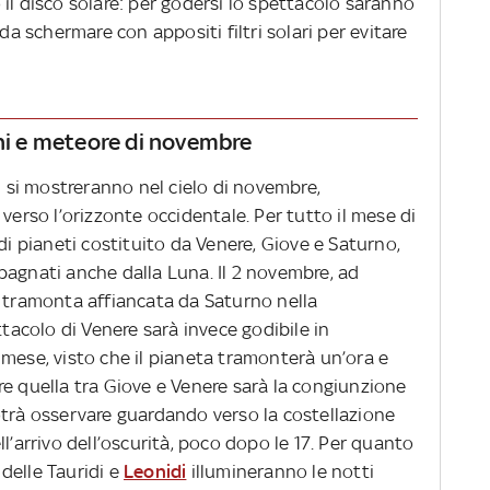
il disco solare: per godersi lo spettacolo saranno
 da schermare con appositi filtri solari per evitare
oni e meteore di novembre
ti si mostreranno nel cielo di novembre,
verso l’orizzonte occidentale. Per tutto il mese di
di pianeti costituito da Venere, Giove e Saturno,
pagnati anche dalla Luna. Il 2 novembre, ad
e tramonta affiancata da Saturno nella
ttacolo di Venere sarà invece godibile in
 mese, visto che il pianeta tramonterà un’ora e
re quella tra Giove e Venere sarà la congiunzione
otrà osservare guardando verso la costellazione
l’arrivo dell’oscurità, poco dopo le 17. Per quanto
 delle Tauridi e
Leonidi
illumineranno le notti