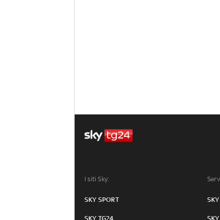
I siti Sky:
Serv
SKY SPORT
SKY
SKY TG24
SKY