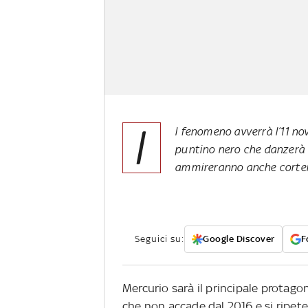
I
l fenomeno avverrà l’11 no
puntino nero che danzerà c
ammireranno anche cortei 
Seguici su:
Google Discover
F
Mercurio sarà il principale protago
che non accade dal 2016 e si ripete