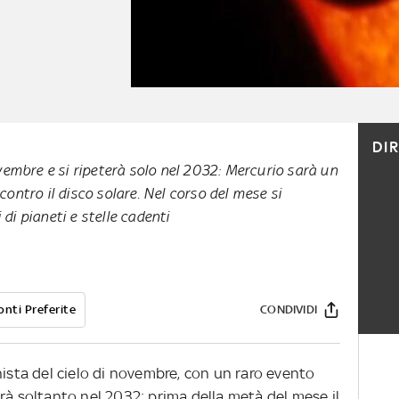
DI
vembre e si ripeterà solo nel 2032: Mercurio sarà un
ontro il disco solare. Nel corso del mese si
di pianeti e stelle cadenti
onti Preferite
CONDIVIDI
nista del cielo di novembre, con un raro evento
rà soltanto nel 2032: prima della metà del mese il