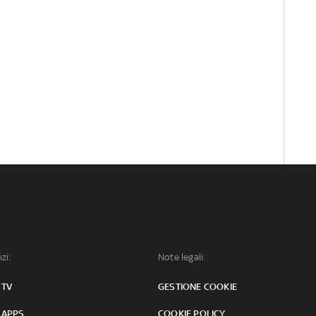
izi:
Note legali:
 TV
GESTIONE COOKIE
 APPS
COOKIE POLICY