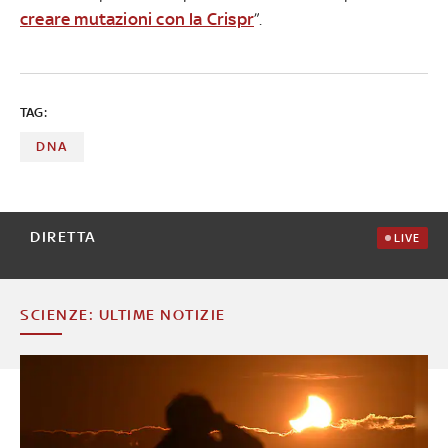
creare mutazioni con la Crispr
”.
TAG:
DNA
DIRETTA
LIVE
SCIENZE: ULTIME NOTIZIE