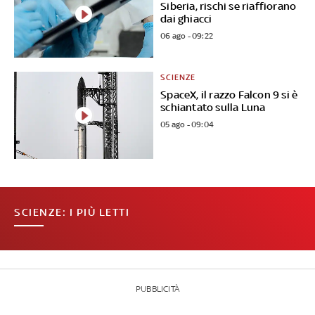
Siberia, rischi se riaffiorano
dai ghiacci
06 ago - 09:22
SCIENZE
SpaceX, il razzo Falcon 9 si è
schiantato sulla Luna
05 ago - 09:04
SCIENZE: I PIÙ LETTI
PUBBLICITÀ