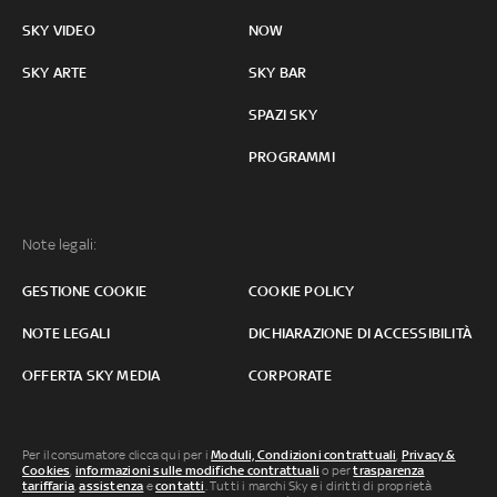
SKY VIDEO
NOW
SKY ARTE
SKY BAR
SPAZI SKY
PROGRAMMI
Note legali:
GESTIONE COOKIE
COOKIE POLICY
NOTE LEGALI
DICHIARAZIONE DI ACCESSIBILITÀ
OFFERTA SKY MEDIA
CORPORATE
Per il consumatore clicca qui per i
Moduli, Condizioni contrattuali
,
Privacy &
Cookies
,
informazioni sulle modifiche contrattuali
o per
trasparenza
tariffaria
,
assistenza
e
contatti
. Tutti i marchi Sky e i diritti di proprietà