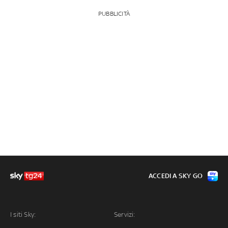
PUBBLICITÀ
ACCEDI A SKY GO
I siti Sky:
Servizi: