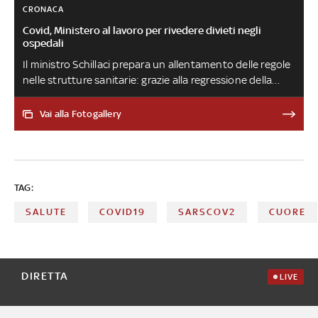
CRONACA
Covid, Ministero al lavoro per rivedere divieti negli
ospedali
Il ministro Schillaci prepara un allentamento delle regole
nelle strutture sanitarie: grazie alla regressione della
pandemia non sono più necessari alcuni impedimenti,
come ad esempio le visite dei parenti ai malati. Molte
Vai alla Fotogallery
regioni, come Lombardia, Emilia-Romagna e Toscana,
hanno già cominciato ad allargare le maglie, ma è
probabile che molti reparti e molti istituti, anche nello
stesso territorio, continuino ad applicare codici di
TAG:
condotta differenti
SALUTE
COVID19
SARSCOV2
CUORE
DIRETTA
LIVE