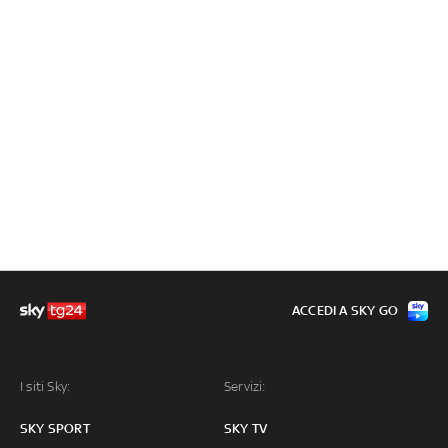
ACCEDI A SKY GO
I siti Sky:
Servizi:
SKY SPORT
SKY TV