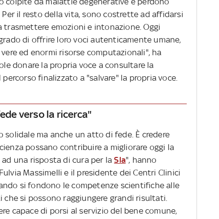
o colpite da malattie degenerative e perdono
Per il resto della vita, sono costrette ad affidarsi
a trasmettere emozioni e intonazione. Oggi
 grado di offrire loro voci autenticamente umane,
 vere ed enormi risorse computazionali", ha
ole donare la propria voce a consultare la
 percorso finalizzato a "salvare" la propria voce.
ede verso la ricerca"
 solidale ma anche un atto di fede. È credere
 scienza possano contribuire a migliorare oggi la
 ad una risposta di cura per la
Sla
", hanno
lvia Massimelli e il presidente dei Centri Clinici
ando si fondono le competenze scientifiche alle
i che si possono raggiungere grandi risultati.
re capace di porsi al servizio del bene comune,