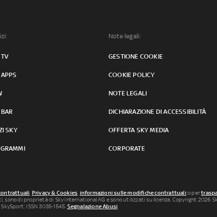
izi:
Note legali:
 TV
GESTIONE COOKIE
 APPS
COOKIE POLICY
W
NOTE LEGALI
 BAR
DICHIARAZIONE DI ACCESSIBILITÀ
ZI SKY
OFFERTA SKY MEDIA
GRAMMI
CORPORATE
contrattuali
,
Privacy & Cookies
,
informazioni sulle modifiche contrattuali
o per
traspa
uti, sono di proprietà di Sky international AG e sono utilizzati su licenza. Copyright 2026 Sky
 SkySport: ISSN 3035-1545.
Segnalazione Abusi