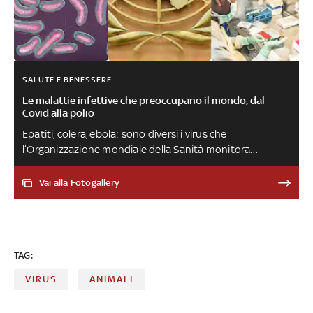
SALUTE E BENESSERE
Le malattie infettive che preoccupano il mondo, dal
Covid alla polio
Epatiti, colera, ebola: sono diversi i virus che
l’Organizzazione mondiale della Sanità monitora
costantemente, a causa della loro portata aggressiva nei
confronti dell’uomo. Ecco gli ultimi casi registrati dalle
Vai alla Fotogallery
autorità sanitarie internazionali
TAG:
VIRUS
ANIMALI