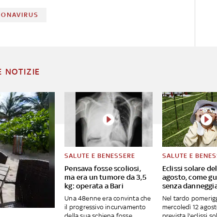
RONAVIRUS
E NOTIZIE
SALUTE E BENESSERE
SALUTE E BENE
Pensava fosse scoliosi,
Eclissi solare del
ma era un tumore da 3,5
agosto, come gu
kg: operata a Bari
senza danneggia
Una 48enne era convinta che
Nel tardo pomerigg
il progressivo incurvamento
mercoledì 12 agost
della sua schiena fosse
prevista l'eclissi s