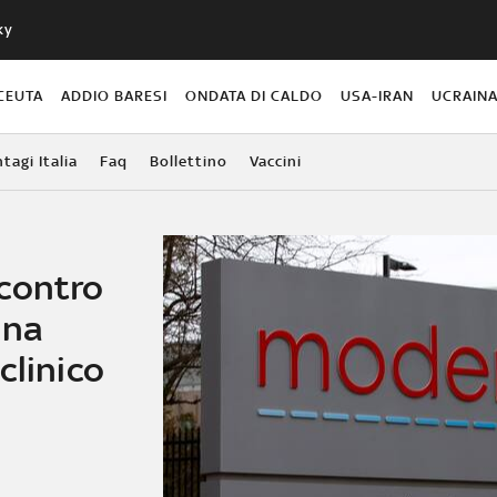
ky
CEUTA
ADDIO BARESI
ONDATA DI CALDO
USA-IRAN
UCRAIN
agi Italia
Faq
Bollettino
Vaccini
contro
ana
clinico