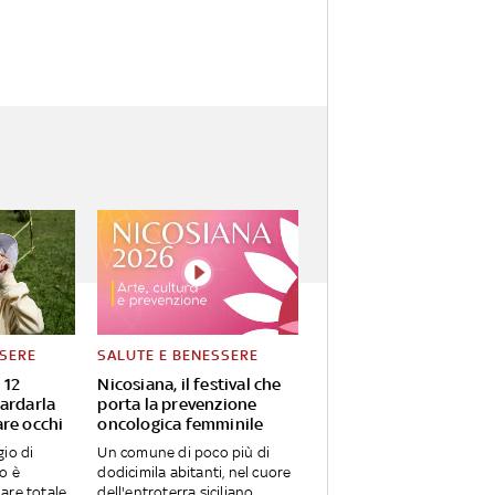
SSERE
SALUTE E BENESSERE
 12
Nicosiana, il festival che
ardarla
porta la prevenzione
re occhi
oncologica femminile
io di
Un comune di poco più di
o è
dodicimila abitanti, nel cuore
olare totale
dell'entroterra siciliano,