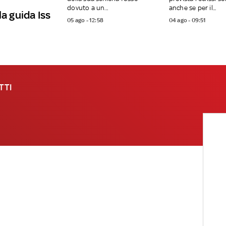
dovuto a un...
anche se per il...
la guida Iss
05 ago - 12:58
04 ago - 09:51
TTI