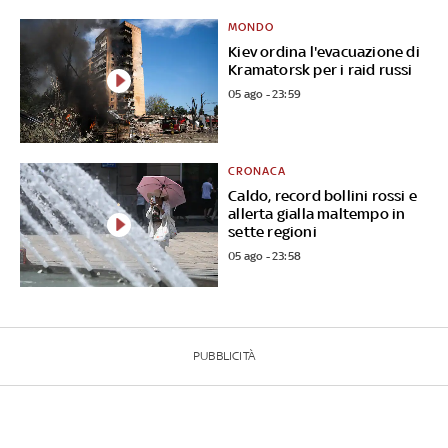
MONDO
Kiev ordina l'evacuazione di
Kramatorsk per i raid russi
05 ago - 23:59
CRONACA
Caldo, record bollini rossi e
allerta gialla maltempo in
sette regioni
05 ago - 23:58
PUBBLICITÀ