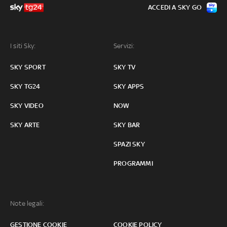
ACCEDI A SKY GO
I siti Sky:
Servizi:
SKY SPORT
SKY TV
SKY TG24
SKY APPS
SKY VIDEO
NOW
SKY ARTE
SKY BAR
SPAZI SKY
PROGRAMMI
Note legali:
GESTIONE COOKIE
COOKIE POLICY