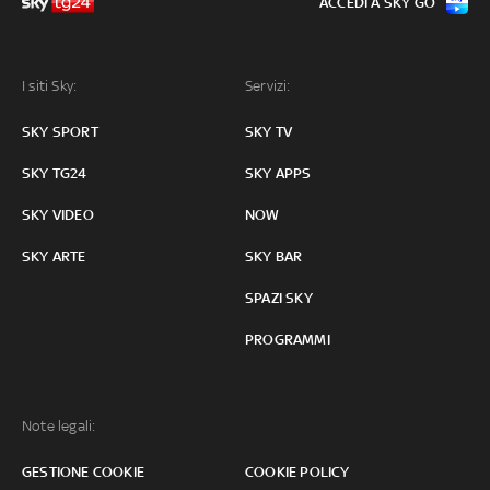
ACCEDI A SKY GO
I siti Sky:
Servizi:
SKY SPORT
SKY TV
SKY TG24
SKY APPS
SKY VIDEO
NOW
SKY ARTE
SKY BAR
SPAZI SKY
PROGRAMMI
Note legali:
GESTIONE COOKIE
COOKIE POLICY