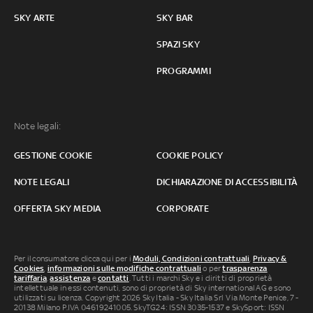
SKY ARTE
SKY BAR
SPAZI SKY
PROGRAMMI
Note legali:
GESTIONE COOKIE
COOKIE POLICY
NOTE LEGALI
DICHIARAZIONE DI ACCESSIBILITÀ
OFFERTA SKY MEDIA
CORPORATE
Per il consumatore clicca qui per i
Moduli, Condizioni contrattuali
,
Privacy &
Cookies
,
informazioni sulle modifiche contrattuali
o per
trasparenza
tariffaria
,
assistenza
e
contatti
. Tutti i marchi Sky e i diritti di proprietà
intellettuale in essi contenuti, sono di proprietà di Sky international AG e sono
utilizzati su licenza. Copyright 2026 Sky Italia - Sky Italia Srl Via Monte Penice, 7 -
20138 Milano P.IVA 04619241005. SkyTG24: ISSN 3035-1537 e SkySport: ISSN