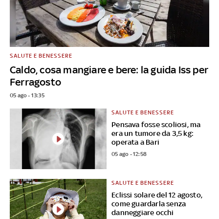
SALUTE E BENESSERE
Caldo, cosa mangiare e bere: la guida Iss per
Ferragosto
05 ago - 13:35
SALUTE E BENESSERE
Pensava fosse scoliosi, ma
era un tumore da 3,5 kg:
operata a Bari
05 ago - 12:58
SALUTE E BENESSERE
Eclissi solare del 12 agosto,
come guardarla senza
danneggiare occhi