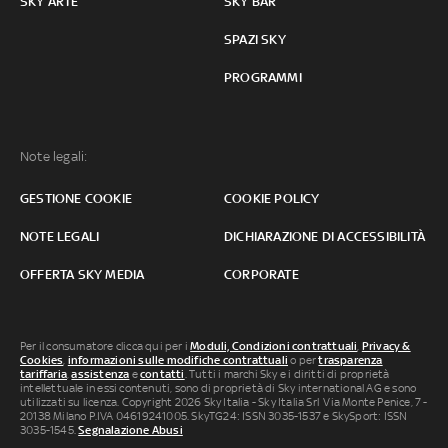
SKY ARTE
SKY BAR
SPAZI SKY
PROGRAMMI
Note legali:
GESTIONE COOKIE
COOKIE POLICY
NOTE LEGALI
DICHIARAZIONE DI ACCESSIBILITÀ
OFFERTA SKY MEDIA
CORPORATE
Per il consumatore clicca qui per i
Moduli, Condizioni contrattuali
,
Privacy &
Cookies
,
informazioni sulle modifiche contrattuali
o per
trasparenza
tariffaria
,
assistenza
e
contatti
. Tutti i marchi Sky e i diritti di proprietà
intellettuale in essi contenuti, sono di proprietà di Sky international AG e sono
utilizzati su licenza. Copyright 2026 Sky Italia - Sky Italia Srl Via Monte Penice, 7 -
20138 Milano P.IVA 04619241005. SkyTG24: ISSN 3035-1537 e SkySport: ISSN
3035-1545.
Segnalazione Abusi