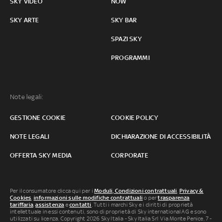
SKY VIDEO
NOW
SKY ARTE
SKY BAR
SPAZI SKY
PROGRAMMI
Note legali:
GESTIONE COOKIE
COOKIE POLICY
NOTE LEGALI
DICHIARAZIONE DI ACCESSIBILITÀ
OFFERTA SKY MEDIA
CORPORATE
Per il consumatore clicca qui per i
Moduli, Condizioni contrattuali
,
Privacy &
Cookies
,
informazioni sulle modifiche contrattuali
o per
trasparenza
tariffaria
,
assistenza
e
contatti
. Tutti i marchi Sky e i diritti di proprietà
intellettuale in essi contenuti, sono di proprietà di Sky international AG e sono
utilizzati su licenza. Copyright 2026 Sky Italia - Sky Italia Srl Via Monte Penice, 7 -