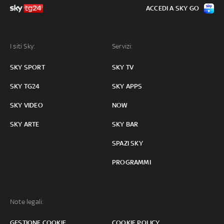
ACCEDI A SKY GO
I siti Sky:
Servizi:
SKY SPORT
SKY TV
SKY TG24
SKY APPS
SKY VIDEO
NOW
SKY ARTE
SKY BAR
SPAZI SKY
PROGRAMMI
Note legali:
GESTIONE COOKIE
COOKIE POLICY