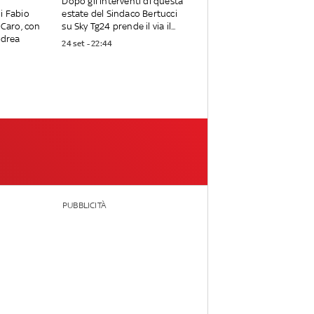
Dopo gli interventi di questa
i Fabio
estate del Sindaco Bertucci
 Caro, con
su Sky Tg24 prende il via il...
ndrea
24 set - 22:44
PUBBLICITÀ