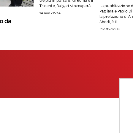
vie più importanti di Roma e il
Tridente, Bulgari si occuperà...
La pubblicazione d
Pagliara e Paolo Di
14 nov - 15:14
la prefazione di A
o da
Abodi, è il...
31 ott - 12:09