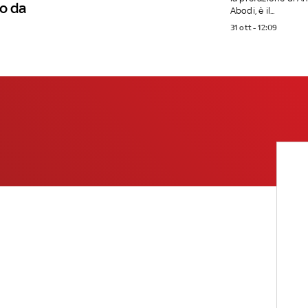
o da
Abodi, è il...
31 ott - 12:09