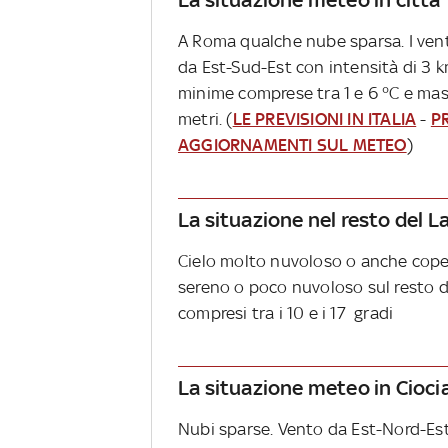
A Roma qualche nube sparsa. I ven
da Est-Sud-Est con intensità di 3 k
minime comprese tra 1 e 6 °C e ma
metri. (
LE PREVISIONI IN ITALIA
-
P
AGGIORNAMENTI SUL METEO
)
La situazione nel resto del L
Cielo molto nuvoloso o anche coper
sereno o poco nuvoloso sul resto d
compresi tra i 10 e i 17 gradi
La situazione meteo in Cioci
Nubi sparse. Vento da Est-Nord-Est 