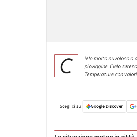
C
ielo molto nuvoloso o 
pioviggine. Cielo sereno
Temperature con valori 
Sceglici su:
Google Discover
F
La situazione meteo in città