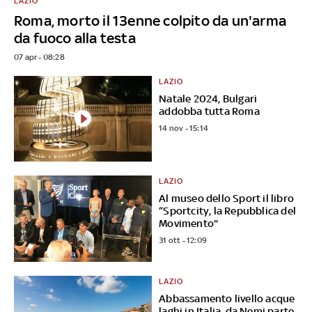
LAZIO
Roma, morto il 13enne colpito da un'arma
da fuoco alla testa
07 apr - 08:28
LAZIO
Natale 2024, Bulgari
addobba tutta Roma
14 nov - 15:14
LAZIO
Al museo dello Sport il libro
“Sportcity, la Repubblica del
Movimento"
31 ott - 12:09
LAZIO
Abbassamento livello acque
laghi in Italia, da Nemi parte