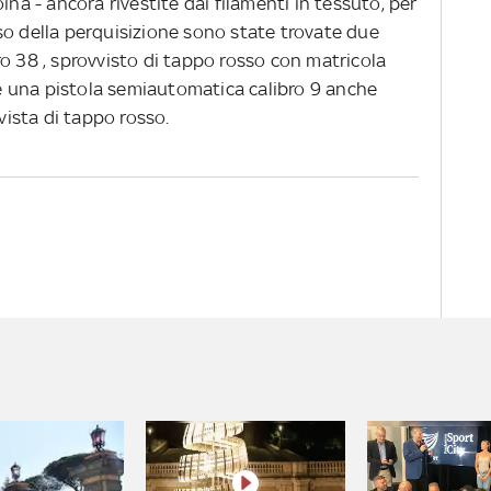
ina - ancora rivestite dai filamenti in tessuto, per
so della perquisizione sono state trovate due
o 38 , sprovvisto di tappo rosso con matricola
 una pistola semiautomatica calibro 9 anche
ista di tappo rosso.