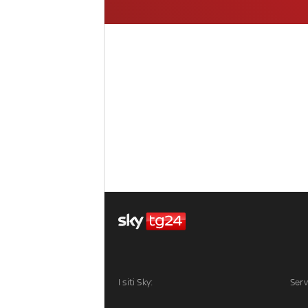
I siti Sky:
Serv