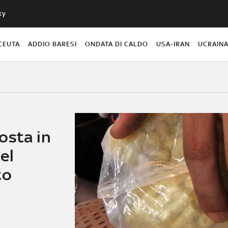
ky
CEUTA
ADDIO BARESI
ONDATA DI CALDO
USA-IRAN
UCRAIN
osta in
el
to