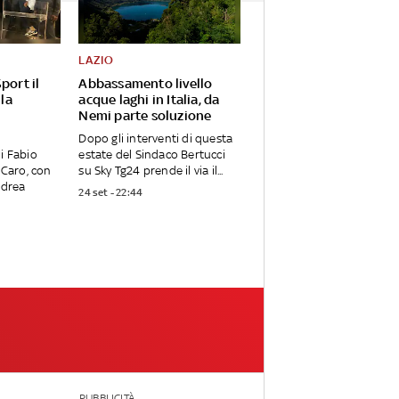
LAZIO
port il
Abbassamento livello
 la
acque laghi in Italia, da
Nemi parte soluzione
Dopo gli interventi di questa
i Fabio
estate del Sindaco Bertucci
 Caro, con
su Sky Tg24 prende il via il...
ndrea
24 set - 22:44
PUBBLICITÀ