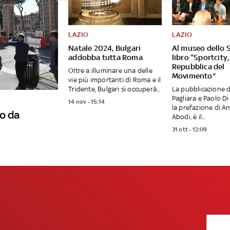
LAZIO
LAZIO
Natale 2024, Bulgari
Al museo dello S
addobba tutta Roma
libro “Sportcity,
Repubblica del
Oltre a illuminare una delle
Movimento"
vie più importanti di Roma e il
Tridente, Bulgari si occuperà...
La pubblicazione d
Pagliara e Paolo Di
14 nov - 15:14
la prefazione di A
o da
Abodi, è il...
31 ott - 12:09