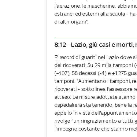
l'aerazione, le mascherine: abbiam
estranei ed esterni alla scuola - ha
di altri organi”.
8:12 - Lazio, giù casi e morti,
E' record di guariti nel Lazio dove s
dei ricoverati. Su 29 mila tamponi (
(-407), 58 decessi (-4) e +1.275 guar
tamponi. "Aumentano i tamponi, record
ricoverati - sottolinea l'assessore r
atteso. Le misure adottate stanno 
ospedaliera sta tenendo, bene la re
appello in vista dell'appuntamento 
rivolge "un ringraziamento a tutti g
l'impegno costante che stanno mett