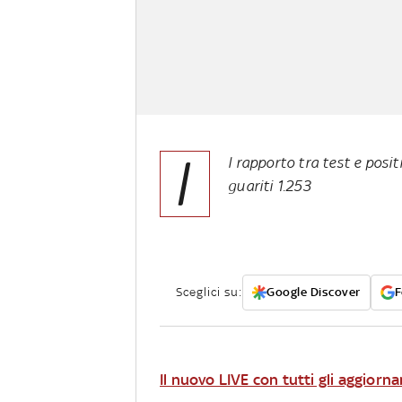
I
l rapporto tra test e positi
guariti 1.253
Sceglici su:
Google Discover
F
Il nuovo LIVE con tutti gli aggiorna