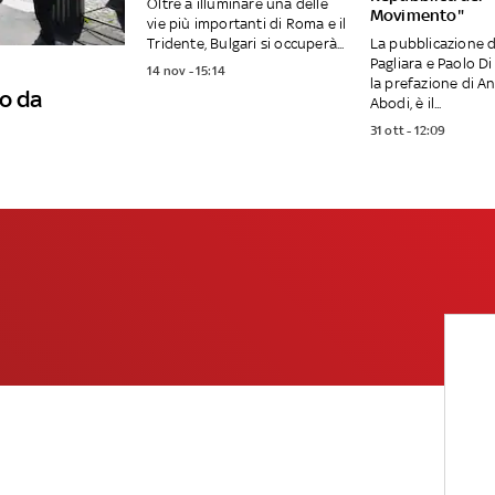
Oltre a illuminare una delle
Movimento"
vie più importanti di Roma e il
Tridente, Bulgari si occuperà...
La pubblicazione d
Pagliara e Paolo Di
14 nov - 15:14
la prefazione di A
o da
Abodi, è il...
31 ott - 12:09