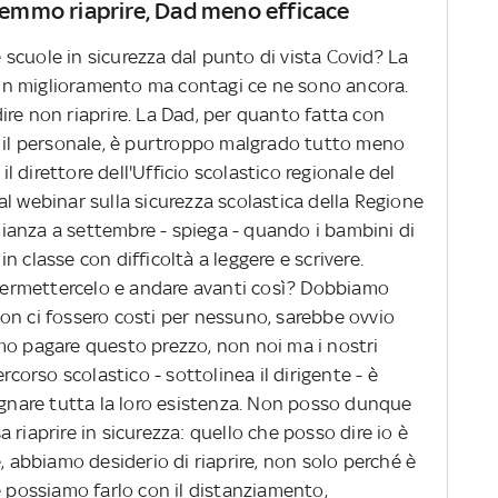
rremmo riaprire, Dad meno efficace
le scuole in sicurezza dal punto di vista Covid? La
n miglioramento ma contagi ce ne sono ancora.
re non riaprire. La Dad, per quanto fatta con
o il personale, è purtroppo malgrado tutto meno
 il direttore dell'Ufficio scolastico regionale del
l webinar sulla sicurezza scolastica della Regione
anza a settembre - spiega - quando i bambini di
 classe con difficoltà a leggere e scrivere.
ermettercelo e andare avanti così? Dobbiamo
on ci fossero costi per nessuno, sarebbe ovvio
mo pagare questo prezzo, non noi ma i nostri
rcorso scolastico - sottolinea il dirigente - è
segnare tutta la loro esistenza. Non posso dunque
riaprire in sicurezza: quello che posso dire io è
, abbiamo desiderio di riaprire, non solo perché è
e possiamo farlo con il distanziamento,