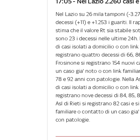
17:05 - Nel Lazio 2.260 casi e
Nel Lazio su 26 mila tamponi (-3.272
decessi (+11) e +1.253 i guariti. Il r
stima che il valore Rt sia stabile so
sono 23 i decessi nelle ultime 24h. 
di casi isolati a domicilio o con lin
registrano quattro decessi di 66, 86
Frosinone si registrano 154 nuovi cas
un caso gia' noto o con link familiar
78 e 92 anni con patologie. Nella As
di casi isolati a domicilio o con lin
registrano nove decessi di 84, 85, 8
Asl di Rieti si registrano 82 casi e si
familiare o contatto di un caso gia'
con patologie.