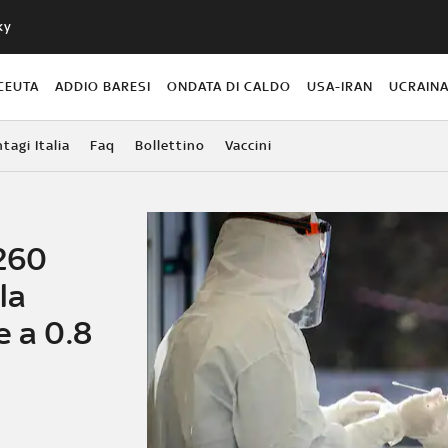
ky
CEUTA
ADDIO BARESI
ONDATA DI CALDO
USA-IRAN
UCRAIN
agi Italia
Faq
Bollettino
Vaccini
.260
la
e a 0.8