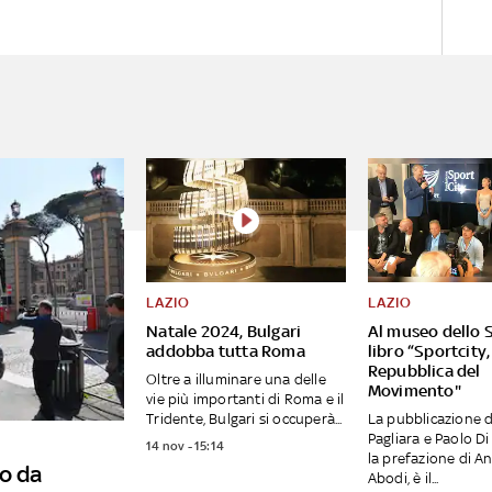
LAZIO
LAZIO
Natale 2024, Bulgari
Al museo dello S
addobba tutta Roma
libro “Sportcity,
Repubblica del
Oltre a illuminare una delle
Movimento"
vie più importanti di Roma e il
Tridente, Bulgari si occuperà...
La pubblicazione d
Pagliara e Paolo Di
14 nov - 15:14
la prefazione di A
o da
Abodi, è il...