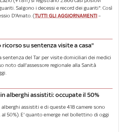
azio (+1.811) si registrano 2.866 casi positivi
uariti. Salgono i decessi e record dei guariti". Così
lessio D'Amato. (
TUTTI GLI AGGIORNAMENTI
–
 ricorso su sentenza visite a casa"
 sentenza del Tar per visite domiciliari dei medici
so noto dall'assessore regionale alla Sanità
ggi.
in alberghi assistiti: occupate il 50%
 alberghi assistiti e di queste 418 camere sono
l 50%). E' quanto emerge nel bollettino di oggi