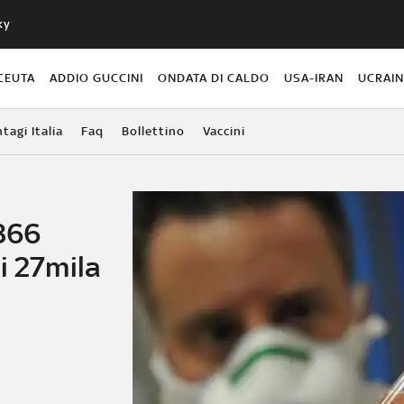
ky
CEUTA
ADDIO GUCCINI
ONDATA DI CALDO
USA-IRAN
UCRAI
agi Italia
Faq
Bollettino
Vaccini
.866
i 27mila