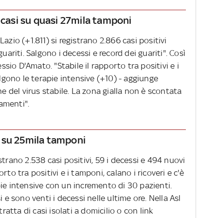
i casi su quasi 27mila tamponi
azio (+1.811) si registrano 2.866 casi positivi
uariti. Salgono i decessi e record dei guariti". Così
essio D'Amato. "Stabile il rapporto tra positivi e i
algono le terapie intensive (+10) - aggiunge
ne del virus stabile. La zona gialla non è scontata
amenti".
si su 25mila tamponi
trano 2.538 casi positivi, 59 i decessi e 494 nuovi
to tra positivi e i tamponi, calano i ricoveri e c'è
ie intensive con un incremento di 30 pazienti.
 e sono venti i decessi nelle ultime ore. Nella Asl
tratta di casi isolati a domicilio o con link