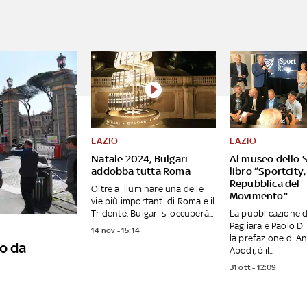
LAZIO
LAZIO
Natale 2024, Bulgari
Al museo dello S
addobba tutta Roma
libro “Sportcity,
Repubblica del
Oltre a illuminare una delle
Movimento"
vie più importanti di Roma e il
Tridente, Bulgari si occuperà...
La pubblicazione d
Pagliara e Paolo Di
14 nov - 15:14
la prefazione di A
o da
Abodi, è il...
31 ott - 12:09