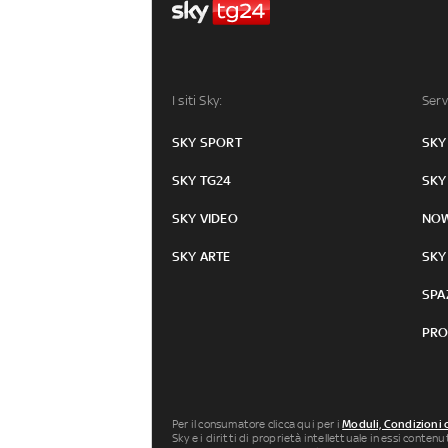
I siti Sky:
Serv
SKY SPORT
SKY
SKY TG24
SKY
SKY VIDEO
NO
SKY ARTE
SKY
SPA
PRO
Per il consumatore clicca qui per i
Moduli, Condizioni 
Sky e i diritti di proprietà intellettuale in essi conten