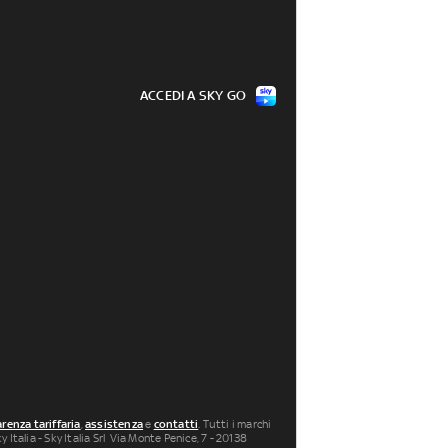
ACCEDI A SKY GO
renza tariffaria
,
assistenza
e
contatti
. Tutti i marchi
 Italia - Sky Italia Srl Via Monte Penice, 7 - 20138