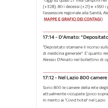
"Oggi su quasi 27 mila tamponi nel L
(+328), 80 i decessi (+21) e +550 i g
l'assessore regionale alla Sanità, A
MAPPE E GRAFICI DEI CONTAGI
)
17:14 - D'Amato: "Depositato
"Depositato stamane il ricorso sulla
di medicina generale". E' quanto re
Alessio D'Amato nel bollettino di o
17:12 - Nel Lazio 800 camere 
Sono 800 le camere della rete degli
attualmente occupate (poco sopra a
in merito ai 'Covid hotel' nel Lazio.