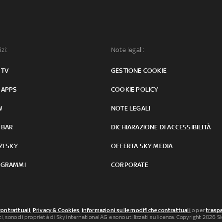
izi:
Note legali:
 TV
GESTIONE COOKIE
 APPS
COOKIE POLICY
W
NOTE LEGALI
 BAR
DICHIARAZIONE DI ACCESSIBILITÀ
ZI SKY
OFFERTA SKY MEDIA
GRAMMI
CORPORATE
contrattuali
,
Privacy & Cookies
,
informazioni sulle modifiche contrattuali
o per
traspa
uti, sono di proprietà di Sky international AG e sono utilizzati su licenza. Copyright 2026 Sky