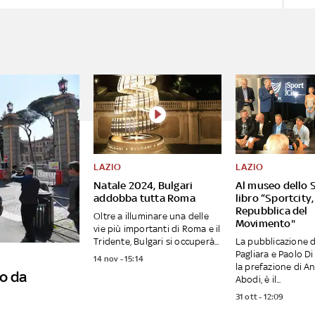
LAZIO
LAZIO
Natale 2024, Bulgari
Al museo dello S
addobba tutta Roma
libro “Sportcity,
Repubblica del
Oltre a illuminare una delle
Movimento"
vie più importanti di Roma e il
Tridente, Bulgari si occuperà...
La pubblicazione d
Pagliara e Paolo Di
14 nov - 15:14
la prefazione di A
o da
Abodi, è il...
31 ott - 12:09