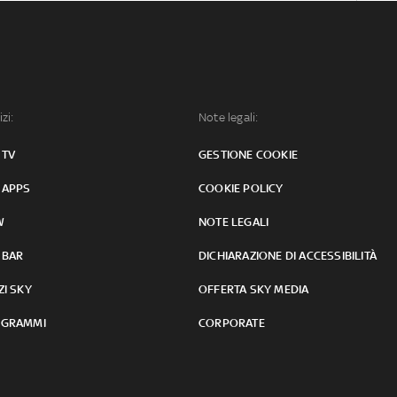
izi:
Note legali:
 TV
GESTIONE COOKIE
 APPS
COOKIE POLICY
W
NOTE LEGALI
 BAR
DICHIARAZIONE DI ACCESSIBILITÀ
ZI SKY
OFFERTA SKY MEDIA
GRAMMI
CORPORATE