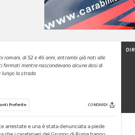
DI
i romani, di 52 e 46 anni, entrambi già noti alle
ati fermati mentre nascondevano alcune dosi di
 lungo la strada
onti Preferite
CONDIVIDI
te arrestate e una è stata denunciata a piede
roga che i carabinieri del Gruppo di Roma hanno