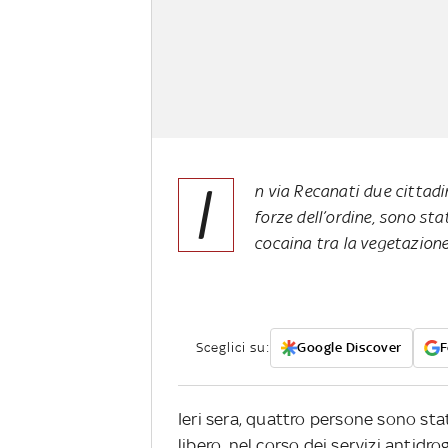
I
n via Recanati due cittadin
forze dell’ordine, sono st
cocaina tra la vegetazione
Sceglici su:
Google Discover
F
Ieri sera, quattro persone sono sta
libero, nel corso dei servizi antid