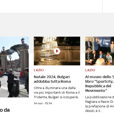
LAZIO
LAZIO
Natale 2024, Bulgari
Al museo dello S
addobba tutta Roma
libro “Sportcity,
Repubblica del
Oltre a illuminare una delle
Movimento"
vie più importanti di Roma e il
Tridente, Bulgari si occuperà...
La pubblicazione d
Pagliara e Paolo Di
14 nov - 15:14
la prefazione di A
o da
Abodi, è il...